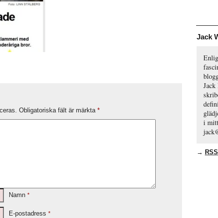
Jack 
Enli
fasci
blog
Jack
skrib
defin
ceras.
Obligatoriska fält är märkta
*
glädj
i mi
jack
→
RSS
Namn
*
E-postadress
*