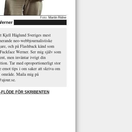
Foto:
Martin Ridne
Werner
gt Kjell Häglund Sveriges mest
nerande neo-webbjournalistiske
gare, och på Flashback känd som
 Fuckface Werner. Ser mig själv som
ent, men inväntar ivrigt din
ition. Tar med oproportionerligt stor
e emot tips i om saker att skriva om
tt område. Maila mig på
@ajour.se.
-FLÖDE FÖR SKRIBENTEN