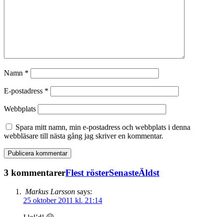
Namn
*
E-postadress
*
Webbplats
Spara mitt namn, min e-postadress och webbplats i denna
webbläsare till nästa gång jag skriver en kommentar.
3 kommentarer
Flest röster
Senaste
Äldst
Markus Larsson
says:
25 oktober 2011 kl. 21:14