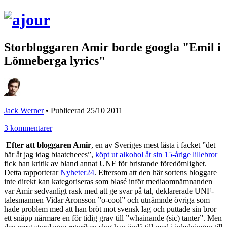
Storbloggaren Amir borde googla "Emil i
Lönneberga lyrics"
Jack Werner
•
Publicerad 25/10 2011
3 kommentarer
Efter att bloggaren Amir
, en av Sveriges mest lästa i facket ”det
här åt jag idag biaatcheees”,
köpt ut alkohol åt sin 15-årige lillebror
fick han kritik av bland annat UNF för bristande föredömlighet.
Detta rapporterar
Nyheter24
. Eftersom att den här sortens bloggare
inte direkt kan kategoriseras som blasé inför mediaomnämnanden
var Amir sedvanligt rask med att ge svar på tal, deklarerade UNF-
talesmannen Vidar Aronsson ”o-cool” och utnämnde övriga som
hade problem med att han bröt mot svensk lag och puttade sin bror
ett snäpp närmare en för tidig grav till ”whainande (sic) tanter”. Men