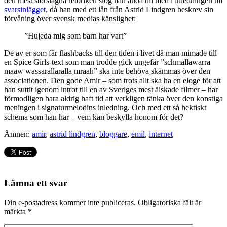
den mest storslagna retoriken slog han ändå till med i inledningen till
svarsinlägget
, då han med ett lån från Astrid Lindgren beskrev sin
förvåning över svensk medias känslighet:
”Hujeda mig som barn har vart”
De av er som får flashbacks till den tiden i livet då man mimade till
en Spice Girls-text som man trodde gick ungefär ”schmallawarra
maaw wassarallaralla mraah” ska inte behöva skämmas över den
associationen. Den gode Amir – som trots allt ska ha en eloge för att
han suttit igenom introt till en av Sveriges mest älskade filmer – har
förmodligen bara aldrig haft tid att verkligen tänka över den konstiga
meningen i signaturmelodins inledning. Och med ett så hektiskt
schema som han har – vem kan beskylla honom för det?
Ämnen:
amir
,
astrid lindgren
,
bloggare
,
emil
,
internet
Lämna ett svar
Din e-postadress kommer inte publiceras.
Obligatoriska fält är
märkta
*