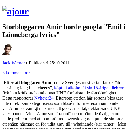
Storbloggaren Amir borde googla "Emil i
Lönneberga lyrics"
Jack Werner
•
Publicerad 25/10 2011
3 kommentarer
Efter att bloggaren Amir
, en av Sveriges mest lästa i facket ”det
här åt jag idag biaatcheees”,
köpt ut alkohol åt sin 15-årige lillebror
fick han kritik av bland annat UNF för bristande föredömlighet.
Detta rapporterar
Nyheter24
. Eftersom att den här sortens bloggare
inte direkt kan kategoriseras som blasé inför mediaomnämnanden
var Amir sedvanligt rask med att ge svar på tal, deklarerade UNF-
talesmannen Vidar Aronsson ”o-cool” och utnämnde övriga som
hade problem med att han bröt mot svensk lag och puttade sin bror
ett snäpp närmare en för tidig grav till ”whainande (sic) tanter”. Men