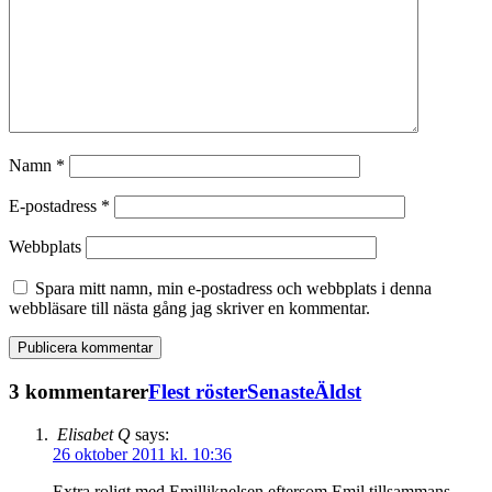
Namn
*
E-postadress
*
Webbplats
Spara mitt namn, min e-postadress och webbplats i denna
webbläsare till nästa gång jag skriver en kommentar.
3 kommentarer
Flest röster
Senaste
Äldst
Elisabet Q
says:
26 oktober 2011 kl. 10:36
Extra roligt med Emilliknelsen eftersom Emil tillsammans