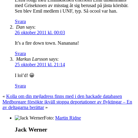
med Griseknoen av misstag åt sig berusad på jästa körsbär.
Sen blev Emil medlem i UNF, typ. Så ocool var han.
Svara
Dan
says:
26 oktober 2011 kl. 00:03
It’s a fire down town. Nananana!
Svara
Markus Larsson
says:
25 oktober 2011 kl. 21:14
I lol’d! 😀
Svara
«
Kolla om din mejladress finns med i den hackade databasen
Medborgare försökte ikväll stoppa deportationer av flyktingar – En
av deltagarna berättar
»
Foto:
Martin Ridne
Jack Werner