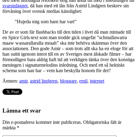
den mest storslagna retoriken slog han ändå till med i inledningen till
svarsinlägget
, då han med ett lån från Astrid Lindgren beskrev sin
förvåning över svensk medias känslighet:
”Hujeda mig som barn har vart”
De av er som får flashbacks till den tiden i livet då man mimade till
en Spice Girls-text som man trodde gick ungefär ”schmallawarra
maaw wassarallaralla mraah” ska inte behöva skämmas över den
associationen. Den gode Amir – som trots allt ska ha en eloge för att
han suttit igenom introt till en av Sveriges mest älskade filmer – har
förmodligen bara aldrig haft tid att verkligen tänka över den konstiga
meningen i signaturmelodins inledning. Och med ett så hektiskt
schema som han har – vem kan beskylla honom för det?
Ämnen:
amir
,
astrid lindgren
,
bloggare
,
emil
,
internet
Lämna ett svar
Din e-postadress kommer inte publiceras.
Obligatoriska fält är
märkta
*