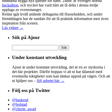
timmarna bygga nya tjänster för nätet. 24hbc är Sveriges största
hackathon
, och trycket har varit hårt att få delta i denna tredje
upplaga av evenemanget.
Redan igår kväll anlände deltagarna till Hasseludden, och under
förmiddagen har de samlats för att få praktisk information men även
inspiration från scenen.
Läs vidare →
Sök på Ajour
Sök
efter:
Under konstant utveckling
Ajour är under konstant utveckling, det är en av styrkorna i
det här projektet. Därför hoppas vi att ni har tålamod med
eventuella tokigheter som kan tänkas uppstå på vägen. Och att
ni hjälper oss –
följ arbetet här →
Följ oss på Twitter
@baskrud
@bolstad
@cherin_awad