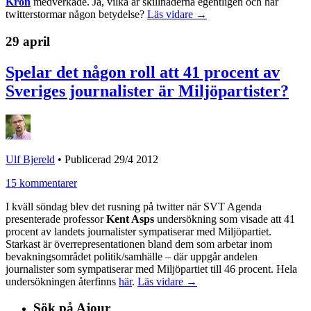
Kron
medverkade. Ja, vilka är skillnaderna egentligen och har
twitterstormar någon betydelse?
Läs vidare →
29 april
Spelar det någon roll att 41 procent av
Sveriges journalister är Miljöpartister?
Ulf Bjereld
•
Publicerad 29/4 2012
15 kommentarer
I kväll söndag blev det rusning på twitter när SVT Agenda
presenterade professor
Kent Asps
undersökning som visade att 41
procent av landets journalister sympatiserar med Miljöpartiet.
Starkast är överrepresentationen bland dem som arbetar inom
bevakningsområdet politik/samhälle – där uppgår andelen
journalister som sympatiserar med Miljöpartiet till 46 procent. Hela
undersökningen återfinns
här
.
Läs vidare →
Sök på Ajour