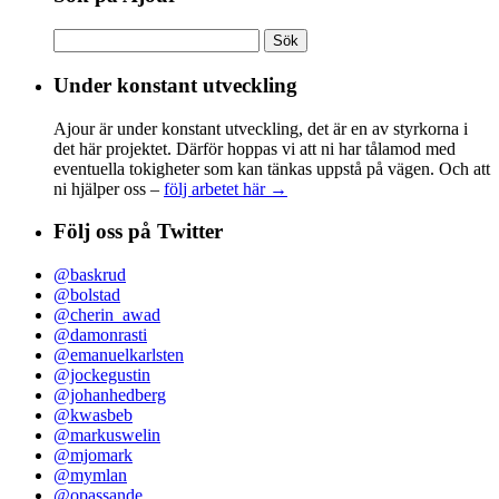
Sök
efter:
Under konstant utveckling
Ajour är under konstant utveckling, det är en av styrkorna i
det här projektet. Därför hoppas vi att ni har tålamod med
eventuella tokigheter som kan tänkas uppstå på vägen. Och att
ni hjälper oss –
följ arbetet här →
Följ oss på Twitter
@baskrud
@bolstad
@cherin_awad
@damonrasti
@emanuelkarlsten
@jockegustin
@johanhedberg
@kwasbeb
@markuswelin
@mjomark
@mymlan
@opassande