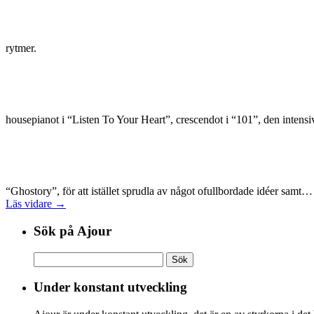
rytmer.
housepianot i “Listen To Your Heart”, crescendot i “101”, den inte
“Ghostory”, för att istället sprudla av något ofullbordade idéer samt
Läs vidare →
Sök på Ajour
Sök
efter:
Under konstant utveckling