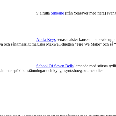
Själfulla
Sinkane
(från Yeasayer med flera) sväng
Alicia Keys
senaste alster kanske inte levde upp ti
nsiva och sångmässigt magiska Maxwell-duetten “Fire We Make” och så 
School Of Seven Bells
lämnade med största tydli
… än mer spöklika stämningar och kyliga synt/shoegaze-melodier.