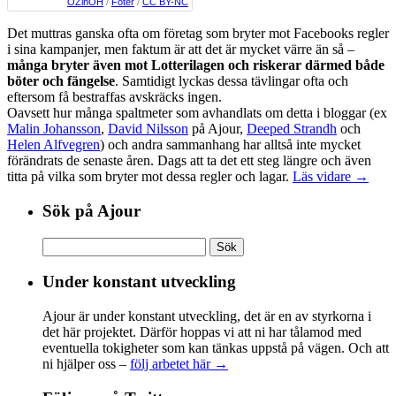
OZinOH
/
Foter
/
CC BY-NC
Det muttras ganska ofta om företag som bryter mot Facebooks regler
i sina kampanjer, men faktum är att det är mycket värre än så –
många bryter även mot Lotterilagen och riskerar därmed både
böter och fängelse
. Samtidigt lyckas dessa tävlingar ofta och
eftersom få bestraffas avskräcks ingen.
Oavsett hur många spaltmeter som avhandlats om detta i bloggar (ex
Malin Johansson
,
David Nilsson
på Ajour,
Deeped Strandh
och
Helen Alfvegren
) och andra sammanhang har alltså inte mycket
förändrats de senaste åren. Dags att ta det ett steg längre och även
titta på vilka som bryter mot dessa regler och lagar.
Läs vidare →
Sök på Ajour
Sök
efter:
Under konstant utveckling
Ajour är under konstant utveckling, det är en av styrkorna i
det här projektet. Därför hoppas vi att ni har tålamod med
eventuella tokigheter som kan tänkas uppstå på vägen. Och att
ni hjälper oss –
följ arbetet här →