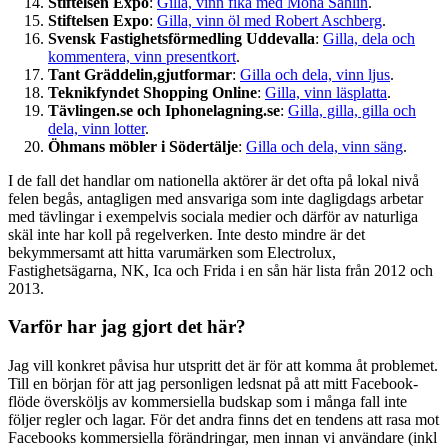
Stiftelsen Expo
:
Gilla, vinn fika med Mona Sahlin
.
Stiftelsen Expo
:
Gilla, vinn öl med Robert Aschberg
.
Svensk Fastighetsförmedling Uddevalla
:
Gilla, dela och
kommentera, vinn presentkort
.
Tant Gräddelin,gjutformar
:
Gilla och dela, vinn ljus
.
Teknikfyndet Shopping Online
:
Gilla, vinn läsplatta
.
Tävlingen.se och Iphonelagning.se
:
Gilla, gilla, gilla och
dela, vinn lotter
.
Öhmans möbler i Södertälje
:
Gilla och dela, vinn säng
.
I de fall det handlar om nationella aktörer är det ofta på lokal nivå
felen begås, antagligen med ansvariga som inte dagligdags arbetar
med tävlingar i exempelvis sociala medier och därför av naturliga
skäl inte har koll på regelverken. Inte desto mindre är det
bekymmersamt att hitta varumärken som Electrolux,
Fastighetsägarna, NK, Ica och Frida i en sån här lista från 2012 och
2013.
Varför har jag gjort det här?
Jag vill konkret påvisa hur utspritt det är för att komma åt problemet.
Till en början för att jag personligen ledsnat på att mitt Facebook-
flöde översköljs av kommersiella budskap som i många fall inte
följer regler och lagar. För det andra finns det en tendens att rasa mot
Facebooks kommersiella förändringar, men innan vi användare (inkl