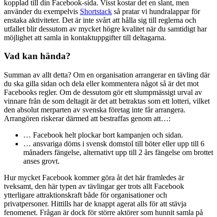
kopplad till din Facebook-sida. Visst kostar det en slant, men
använder du exempelvis
Shortstack
så pratar vi hundralappar för
enstaka aktiviteter. Det är inte svårt att hålla sig till reglerna och
utfallet blir dessutom av mycket högre kvalitet när du samtidigt har
möjlighet att samla in kontaktuppgifter till deltagarna.
Vad kan hända?
Summan av allt detta? Om en organisation arrangerar en tävling där
du ska gilla sidan och dela eller kommentera något så är det mot
Facebooks regler. Om de dessutom gör ett slumpmässigt urval av
vinnare från de som deltagit är det att betraktas som ett lotteri, vilket
den absolut merparten av svenska företag inte får arrangera.
Arrangören riskerar därmed att bestraffas genom att…:
… Facebook helt plockar bort kampanjen och sidan.
… ansvariga döms i svensk domstol till böter eller upp till 6
månaders fängelse, alternativt upp till 2 års fängelse om brottet
anses grovt.
Hur mycket Facebook kommer göra åt det här framledes är
tveksamt, den här typen av tävlingar ger trots allt Facebook
ytterligare attraktionskraft både för organisationer och
privatpersoner. Hittills har de knappt agerat alls för att stävja
fenomenet. Frågan är dock för större aktörer som hunnit samla på