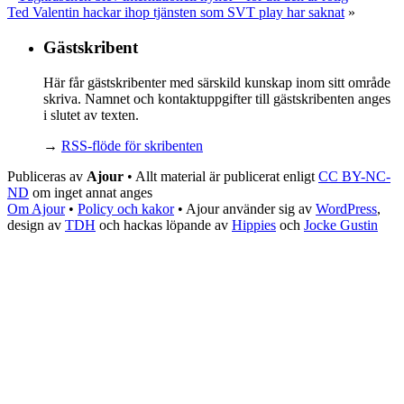
Ted Valentin hackar ihop tjänsten som SVT play har saknat
»
Gästskribent
Här får gästskribenter med särskild kunskap inom sitt område
skriva. Namnet och kontaktuppgifter till gästskribenten anges
i slutet av texten.
→
RSS-flöde för skribenten
Publiceras av
Ajour
• Allt material är publicerat enligt
CC BY-NC-
ND
om inget annat anges
Om Ajour
•
Policy och kakor
•
Ajour använder sig av
WordPress
,
design av
TDH
och hackas löpande av
Hippies
och
Jocke Gustin