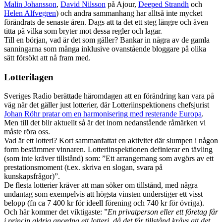
Malin Johansson
,
David Nilsson
på Ajour,
Deeped Strandh
och
Helen Alfvegren
) och andra sammanhang har alltså inte mycket
förändrats de senaste åren. Dags att ta det ett steg längre och även
titta på vilka som bryter mot dessa regler och lagar.
Till en början, vad är det som gäller? Bankar in några av de gamla
sanningarna som många inklusive ovanstående bloggare på olika
sätt försökt att nå fram med.
Lotterilagen
Sveriges Radio berättade häromdagen att en förändring kan vara på
väg när det gäller just lotterier, där Lotteriinspektionens chefsjurist
Johan Röhr pratar om en harmonisering med resterande Europa
.
Men till det blir aktuellt så är det inom nedanstående råmärken vi
måste röra oss.
Vad är ett lotteri? Kort sammanfattat en aktivitet där slumpen i någon
form bestämmer vinnaren. Lotteriinspektionen definierar en tävling
(som inte kräver tillstånd) som: ”Ett arrangemang som avgörs av ett
prestationsmoment (t.ex. skriva en slogan, svara på
kunskapsfrågor)”.
De flesta lotterier kräver att man söker om tillstånd, med några
undantag som exempelvis att högsta vinsten understiger ett visst
belopp (fn ca 7 400 kr för ideell förening och 740 kr för övriga).
Och här kommer det viktigaste: ”
En privatperson eller ett företag får
i princip aldrig anordna ett lotteri, då det för tillstånd krävs att det