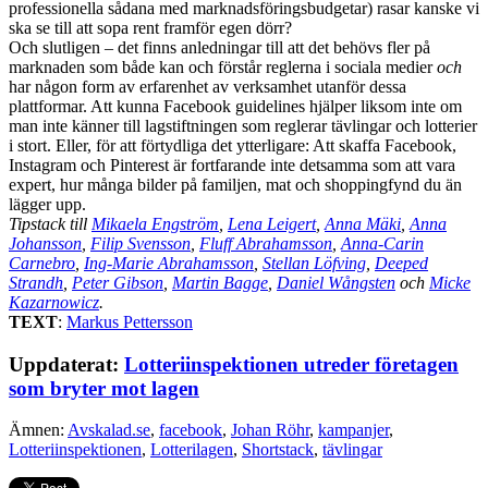
professionella sådana med marknadsföringsbudgetar) rasar kanske vi
ska se till att sopa rent framför egen dörr?
Och slutligen – det finns anledningar till att det behövs fler på
marknaden som både kan och förstår reglerna i sociala medier
och
har någon form av erfarenhet av verksamhet utanför dessa
plattformar. Att kunna Facebook guidelines hjälper liksom inte om
man inte känner till lagstiftningen som reglerar tävlingar och lotterier
i stort. Eller, för att förtydliga det ytterligare: Att skaffa Facebook,
Instagram och Pinterest är fortfarande inte detsamma som att vara
expert, hur många bilder på familjen, mat och shoppingfynd du än
lägger upp.
Tipstack till
Mikaela Engström
,
Lena Leigert
,
Anna Mäki
,
Anna
Johansson
,
Filip Svensson
,
Fluff Abrahamsson
,
Anna-Carin
Carnebro
,
Ing-Marie Abrahamsson
,
Stellan Löfving
,
Deeped
Strandh
,
Peter Gibson
,
Martin Bagge
,
Daniel Wångsten
och
Micke
Kazarnowicz
.
TEXT
:
Markus Pettersson
Uppdaterat:
Lotteriinspektionen utreder företagen
som bryter mot lagen
Ämnen:
Avskalad.se
,
facebook
,
Johan Röhr
,
kampanjer
,
Lotteriinspektionen
,
Lotterilagen
,
Shortstack
,
tävlingar