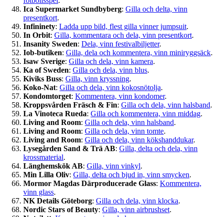
fotbollsspel
.
Ica Supermarket Sundbyberg
:
Gilla och delta, vinn
presentkort
.
Infininety
:
Ladda upp bild, flest gilla vinner jumpsuit
.
In Orbit
:
Gilla, kommentara och dela, vinn presentkort
.
Insanity Sweden
:
Dela, vinn festivalbiljetter
.
Iob-butiken
:
Gilla, dela och kommentera, vinn miniryggsäck
.
Isaw Sverige
:
Gilla och dela, vinn kamera
.
Ka of Sweden
:
Gilla och dela, vinn blus
.
Kiviks Buss
:
Gilla, vinn kryssning
.
Koko-Nat
:
Gilla och dela, vinn kokosnötolja
.
Kondomtorget
:
Kommentera, vinn kondomer
.
Kroppsvården Fräsch & Fin
:
Gilla och dela, vinn halsband
.
La Vinoteca Rueda
:
Gilla och kommentera, vinn middag
.
Living and Room
:
Gilla och dela, vinn halsband
.
Living and Room
:
Gilla och dela, vinn tomte
.
Living and Room
:
Gilla och dela, vinn kökshanddukar
.
Lysegården Sand & Trä AB
:
Gilla, delta och dela, vinn
krossmaterial
.
Länghemskök AB
:
Gilla, vinn vinkyl
.
Min Lilla Oliv
:
Gilla, delta och bjud in, vinn smycken
.
Mormor Magdas Därproducerade Glass
:
Kommentera,
vinn glass
.
NK Details Göteborg
:
Gilla och dela, vinn klocka
.
Nordic Stars of Beauty
:
Gilla, vinn airbrushset
.