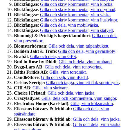
Blickfång.se
:
Gilla och skriv kommentar, vinn klocka
.
Blickfång.se
:
Gilla och skriv kommentar, vinn prydnad
.
Blickfång.se
:
Gilla och skriv kommentar, vinn väska
.
Blickfång.se
:
Gilla och skriv kommentar, vinn ljuslyktor
.
Blickfång.se
:
Gilla och dela, vinn mobilväska
.
Blickfång.se
:
Gilla och skriv kommentar, vinn statyett
.
Blommigt & Prickigts bageri/konditori
:
Gilla och dela,
vinn presentkort
.
Blomsterhörnan
:
Gilla och dela, vinn tulpanbukett
.
Boliden Jakt & Trofé
:
Gilla och dela, vinn gevärskolv
!
Brabåt
:
Gilla och dela, vinn GPS
.
Bud to Rose by Diddi
:
Gilla och dela, vinn armband
.
Bygg-Lars AB
:
Gilla och dela, vinn renovering
.
Båths Fritids AB
:
Gilla, vinn torrdräkt
.
CandleStore
:
Gilla och sälj, vinn iPad 3
.
Celsius Sverige:
Gilla och tagga, vinn ett flak sportdryck
.
CHI AB
:
Gilla, vinn skrivare
.
Choice i Fristad
:
Gilla och dela, vinn jacka
.
Crazylady.se
:
Gilla, dela och kommentera, vinn kängor
.
Electrolux Home (Karlstad)
:
Gilla, vinn köksmaskin
.
Eliassons båtvarv & fritid ab:
Gilla och dela, vinn
spårsändare
.
Eliassons båtvarv & fritid ab
:
Gilla och dela, vinn jacka
.
Eliassons båtvarv & fritid ab
:
Gilla och dela, vinn väska
och nyckelring
.