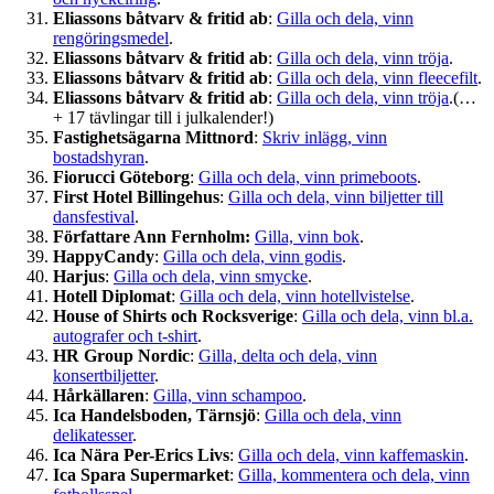
Eliassons båtvarv & fritid ab
:
Gilla och dela, vinn
rengöringsmedel
.
Eliassons båtvarv & fritid ab
:
Gilla och dela, vinn tröja
.
Eliassons båtvarv & fritid ab
:
Gilla och dela, vinn fleecefilt
.
Eliassons båtvarv & fritid ab
:
Gilla och dela, vinn tröja
.(…
+ 17 tävlingar till i julkalender!)
Fastighetsägarna Mittnord
:
Skriv inlägg, vinn
bostadshyran
.
Fiorucci Göteborg
:
Gilla och dela, vinn primeboots
.
First Hotel Billingehus
:
Gilla och dela, vinn biljetter till
dansfestival
.
Författare Ann Fernholm:
Gilla, vinn bok
.
HappyCandy
:
Gilla och dela, vinn godis
.
Harjus
:
Gilla och dela, vinn smycke
.
Hotell Diplomat
:
Gilla och dela, vinn hotellvistelse
.
House of Shirts och Rocksverige
:
Gilla och dela, vinn bl.a.
autografer och t-shirt
.
HR Group Nordic
:
Gilla, delta och dela, vinn
konsertbiljetter
.
Hårkällaren
:
Gilla, vinn schampoo
.
Ica Handelsboden, Tärnsjö
:
Gilla och dela, vinn
delikatesser
.
Ica Nära Per-Erics Livs
:
Gilla och dela, vinn kaffemaskin
.
Ica Spara Supermarket
:
Gilla, kommentera och dela, vinn