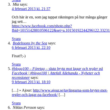
Mia
says:
4 februari 2013 kl. 21:37
Och här är en, som jag tappat räkningen på hur många gånger
jag sett…
https://www.facebook.com/photo.php?
fbid=10151428810596122&set=a.10150192244296122.33231
Svara
Bodelssons by the Sea
says:
6 februari 2013 kl. 22:10
Fixat!!;-)
Svara
#blogg100 – Företag – sluta bryta mot lagar och regler på
Facebook | #blogg100 | Attefall Allehanda - Nyheter och
recensioner
says:
9 februari 2013 kl. 18:10
[…] » Ajour:
http://www.ajour.se/tavlingarna-som-bryter-mot-
regler-och-lagar-pa-facebook/
[…]
Svara
Niklas Persson
says: