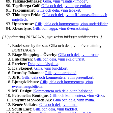
Talkingclothes.se
:
Gilla, vinn ”asiatiskt mode”
.
Tegelberga Golf
:
Gilla och dela, vinn presentkort
.
Tekompaniet
:
Gilla och dela, vinn tepaket
.
Tidningen Frida
:
Gilla och dela, vinn Rihannas album och
nagellack
.
Uppercut.se
:
Gilla, dela och kommentera, vinn underkläder
.
Xbeauty.se
:
Gilla och tagga, vinn överraskning
.
[ Uppdatering 2013-02-01, nya sedan inlägget publicerades: ]
Bodelssons by the sea: Gilla och dela, vinn övernattning.
BORTTAGEN
Etage Shopping – Överby
:
Gilla och dela, vinn rosor
.
Fiskaffären
:
Gilla och dela, vinn skaldjursfat
.
Freebee
:
Dela, vinn läsplatta
.
Ica Skeppet
:
Gilla, vinn lunchkort
.
Items by Johanna
:
Gilla, vinn armband
.
JFR
:
Gilla, dela och kommentera, vinn presentkort
.
Ljungskilebuss
:
Gilla, dela och kommentera, vinn
evenemangsbiljetter
.
ME Design
:
Kommentera och dela, vinn halsband
.
Petronellas Boutique
:
Gilla och kommentera, vinn väska
.
Polytuft of Sweden AB
:
Gilla och dela, vinn matta
.
Renée Voltaire
:
Gilla och dela, vinn mat
.
South East
:
Gilla och dela, vinn bäddset
.