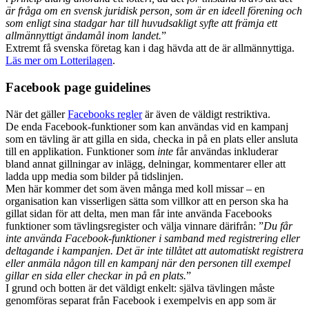
är fråga om en svensk juridisk person, som är en ideell förening och
som enligt sina stadgar har till huvudsakligt syfte att främja ett
allmännyttigt ändamål inom landet.
”
Extremt få svenska företag kan i dag hävda att de är allmännyttiga.
Läs mer om Lotterilagen
.
Facebook page guidelines
När det gäller
Facebooks regler
är även de väldigt restriktiva.
De enda Facebook-funktioner som kan användas vid en kampanj
som en tävling är att gilla en sida, checka in på en plats eller ansluta
till en applikation. Funktioner som
inte
får användas inkluderar
bland annat gillningar av inlägg, delningar, kommentarer eller att
ladda upp media som bilder på tidslinjen.
Men här kommer det som även många med koll missar – en
organisation kan visserligen sätta som villkor att en person ska ha
gillat sidan för att delta, men man får inte använda Facebooks
funktioner som tävlingsregister och välja vinnare därifrån: ”
Du får
inte använda Facebook-funktioner i samband med registrering eller
deltagande i kampanjen. Det är inte tillåtet att automatiskt registrera
eller anmäla någon till en kampanj när den personen till exempel
gillar en sida eller checkar in på en plats.
”
I grund och botten är det väldigt enkelt: själva tävlingen måste
genomföras separat från Facebook i exempelvis en app som är