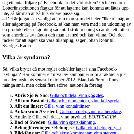
sig ett antal följare på Facebook: är det värt risken? Och även om
Lotteriinspektionen flaggar för att lagarna kan komma att lättas upp
lite, så får man alltså tills vidare passa sig.
– Det är ju ganska vanligt att, om man som det heter ”likear” någon
eller någonting på Facebook, så kan man vara med i en utlottning av
en produkt eller någonting sådant. I strikt mening så är det ett lotteri
som anordnas av någon och man är med och kan vinna. Och det
räcker för att lagen ska vara tillämplig, säger Johan Röhr till
Sveriges Radio.
Vilka är syndarna?
Så, vilka bryter då mot regler och/eller lagar i sina Facebook-
tävlingar? Här kommer ett urval av kampanjer som är aktuella just
nu eller avslutats senast i oktober 2012. Bland aktörerna finns
många små, men också flera större, nationella företag.
Abris Sjö & Snö
:
Gilla och dela, vinn goggles
.
Allt om Bostad
:
Gilla och kommentera, vinn köksprylar
.
Allt om linser:
Gilla, vinn kontaktlinser
.
Ankarsrum Assistent
:
Gilla och dela, vinn matberedare
.
Antikvit: Gilla och dela, vinn prydnad.
BORTTAGEN
Baci of Sweden
:
Gilla, vinn spetsklänning
.
Betongföreningen / Betong.se
:
Gilla, vinn betongprylar
.
Blickfång.se
:
Gilla och skriv kommentar, vinn statyett
.