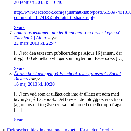
20 februari 2013 kl. 16:46
http://www.facebook.com/jaguarnattklubb/posts/61539740181
comment_id=7413555&notif_t=share_reply
Svara
Lotteriinspektionen utreder företagen som bryter lagen på
Facebook | Ajour
says:
22 mars 2013 kl. 22:44
[…] rör den text som publicerades på Ajour 16 januari, där
drygt 100 aktuella tävlingar som bryter mot Facebooks […]
Svara
Är den här tävlingen på Facebook över gränsen? - Social
Business
says:
16 maj 2013 kl. 10:20
[…] om vad som är tillåtet och inte är tillåtet att göra med
tävlingar på Facebook. Det blev en del bloggposter och om
jag minns rätt tog även vissa traditionella medier upp frågan.
[…]
Svara
«
Tågkraschen blev internationell nyhet – för att den är rolig