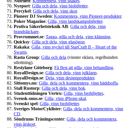
Nutrilett
:
Kommentera, vinn shakes
.
Nyeport
:
Gilla och dela, vinn biobiljetter
.
Percykel
:
Gilla och dela, vinn skor
.
Pioneer DJ Sweden
:
Kommentera, vinn Pioneer-produkter
.
Poker Magazine
:
Gilla, vinn landskampsbiljetter
.
Protiva Säkerhetsteknik AB
:
Gilla och dela, vinn
brandsläckare
.
Provrummet.se
:
Tagga, gilla och dela, vinn klänning
.
Quicksy
:
Gilla och dela, vinn glasögon
.
Rakaka
:
Gilla, vinn nyckel till StarCraft II – Heart of the
Swarm
.
Rasta Group
:
Gilla och dela
(vinster oklara, regelbunden
utlottning).
Restylane Göteborg
:
Få flest att gilla, vinn behandling
.
RoyalDesign.se
:
Gilla och dela, vinn julklapp
.
RoyalDesign.se
:
Dela, vinn designprodukter
.
Sittomys.nu
:
Gilla, dela och kommentera, vinn bäddsoffa
.
Stall Rustorp
:
Gilla och dela, vinn bok
.
Studenttidningen Vertex
:
Gilla, vinn biobiljetter
.
Svensk-snus.se
:
Gilla, vinn iPhone-skal
.
Svenskt spel
:
Gilla, vinn biobiljetter
.
Sveriges MotorCyklister
:
Gilla, dela och kommentera, vinn
CD
.
Söndrums Träningscenter
:
Gilla, dela och kommentera,
vinn årskort
.