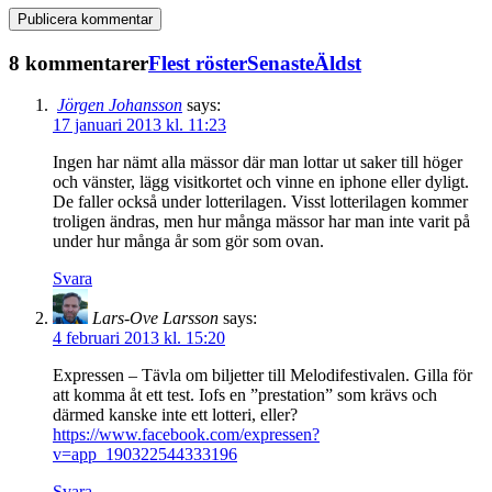
8 kommentarer
Flest röster
Senaste
Äldst
Jörgen Johansson
says:
17 januari 2013 kl. 11:23
Ingen har nämt alla mässor där man lottar ut saker till höger
och vänster, lägg visitkortet och vinne en iphone eller dyligt.
De faller också under lotterilagen. Visst lotterilagen kommer
troligen ändras, men hur många mässor har man inte varit på
under hur många år som gör som ovan.
Svara
Lars-Ove Larsson
says:
4 februari 2013 kl. 15:20
Expressen – Tävla om biljetter till Melodifestivalen. Gilla för
att komma åt ett test. Iofs en ”prestation” som krävs och
därmed kanske inte ett lotteri, eller?
https://www.facebook.com/expressen?
v=app_190322544333196
Svara