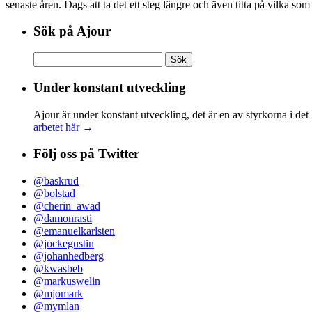
senaste åren. Dags att ta det ett steg längre och även titta på vilka so
Sök på Ajour
Sök
efter:
Under konstant utveckling
Ajour är under konstant utveckling, det är en av styrkorna i det
arbetet här →
Följ oss på Twitter
@baskrud
@bolstad
@cherin_awad
@damonrasti
@emanuelkarlsten
@jockegustin
@johanhedberg
@kwasbeb
@markuswelin
@mjomark
@mymlan