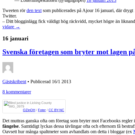
— Lotteriinspektionen (@lagligtspel)
18 januari 2013
Tweeten rör
den text
som publicerades på Ajour 16 januari, där drygt 1
Twitter.
– Ditt blogginlägg fick väldigt hög räckvidd, mycket högre än liknand
vidare →
16 januari
Svenska företagen som bryter mot lagen p
Gästskribent
•
Publicerad 16/1 2013
8 kommentarer
OZinOH
/
Foter
/
CC BY-NC
Det muttras ganska ofta om företag som bryter mot Facebooks regler i
fängelse
. Samtidigt lyckas dessa tävlingar ofta och eftersom få bestra
Oavsett hur många spaltmeter som avhandlats om detta i bloggar (ex