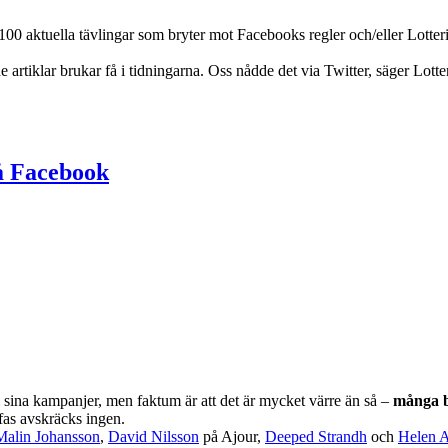
00 aktuella tävlingar som bryter mot Facebooks regler och/eller Lotteril
e artiklar brukar få i tidningarna. Oss nådde det via Twitter, säger Lo
å Facebook
 sina kampanjer, men faktum är att det är mycket värre än så –
många b
ffas avskräcks ingen.
Malin Johansson
,
David Nilsson
på Ajour,
Deeped Strandh
och
Helen A