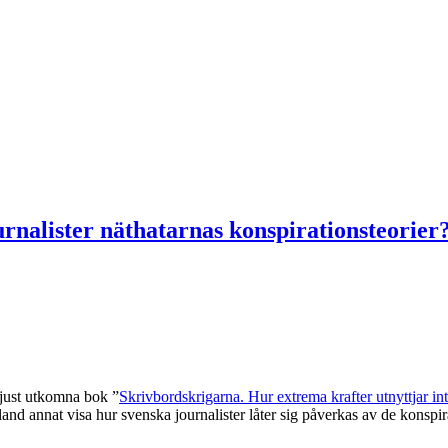
nalister näthatarnas konspirationsteorier
 just utkomna bok ”
Skrivbordskrigarna. Hur extrema krafter utnyttjar int
land annat visa hur svenska journalister låter sig påverkas av de konspir