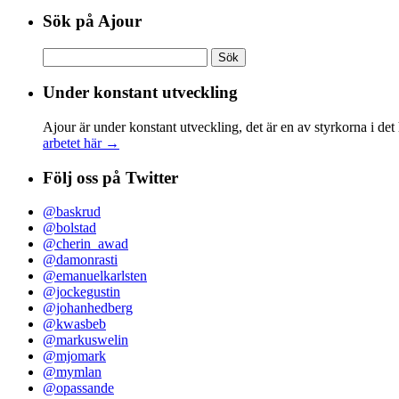
Sök på Ajour
Sök
efter:
Under konstant utveckling
Ajour är under konstant utveckling, det är en av styrkorna i det
arbetet här →
Följ oss på Twitter
@baskrud
@bolstad
@cherin_awad
@damonrasti
@emanuelkarlsten
@jockegustin
@johanhedberg
@kwasbeb
@markuswelin
@mjomark
@mymlan
@opassande