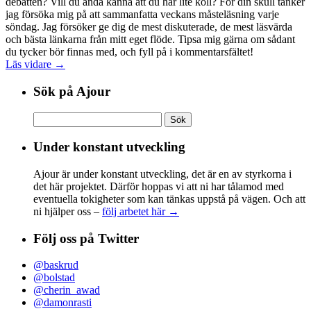
debatten? Vill du ändå känna att du har lite koll? För din skull tänker
jag försöka mig på att sammanfatta veckans måsteläsning varje
söndag. Jag försöker ge dig de mest diskuterade, de mest läsvärda
och bästa länkarna från mitt eget flöde. Tipsa mig gärna om sådant
du tycker bör finnas med, och fyll på i kommentarsfältet!
Läs vidare →
Sök på Ajour
Sök
efter:
Under konstant utveckling
Ajour är under konstant utveckling, det är en av styrkorna i
det här projektet. Därför hoppas vi att ni har tålamod med
eventuella tokigheter som kan tänkas uppstå på vägen. Och att
ni hjälper oss –
följ arbetet här →
Följ oss på Twitter
@baskrud
@bolstad
@cherin_awad
@damonrasti