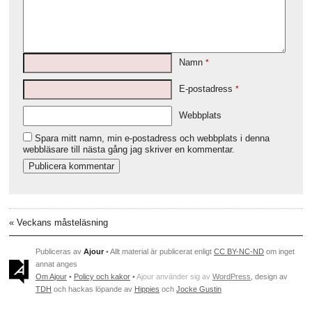
Namn
*
E-postadress
*
Webbplats
Spara mitt namn, min e-postadress och webbplats i denna
webbläsare till nästa gång jag skriver en kommentar.
«
Veckans måsteläsning
Publiceras av
Ajour
• Allt material är publicerat enligt
CC BY-NC-ND
om inget
annat anges
Om Ajour
•
Policy och kakor
•
Ajour använder sig av
WordPress
, design av
TDH
och hackas löpande av
Hippies
och
Jocke Gustin