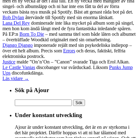
men en ny vecka är det i alla fall. En ny vecka med mängder av fina
singel- och albumsläpp och ni har inte ens fått ta del av förra
veckans bästa nya musik på Spotify. Bäst att genast råda bot på det.
Bob Dylan
återvände till Spotify med sin enorma låtskatt.
Lana Del Rey
dominerade inte lika mycket på album som på singel,
men hon kom ändå långt med de fyra fantastiska inledande spåren.
På EP:n
Born To Die
– med samma titel som både låten och albumet
– överträffade Woodkid originalet med sin omarbetning.
Django Django
imponerade rejält med sin psykedeliska indiepop –
över ett helt album. Precis som
Errors
och deras, faktiskt, felfria
elektroniska postrock.
Justice
malde ”On’n’On – ”Canon” svarade Tiga och Erol Alkan.
Le Castle Vanias
discobanger var svårduckad. Liksom
Punks Jump
Ups
discofunkdänga.
Läs vidare →
Sök på Ajour
Sök
efter:
Under konstant utveckling
Ajour är under konstant utveckling, det är en av styrkorna i
det här projektet. Därför hoppas vi att ni har tålamod med