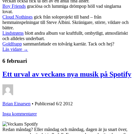
veckan också fick ta del av ett antal fina alster.
Boy Friends
graciösa och lummiga drömpop höll vad singlarna
lovat.
Cloud Nothings
gick från soloprojekt till band – från
hemmainspelningar till Steve Albini. Skränigare, större, vildare och
bättre.
Lindstrøms
blott andra album var kraftfullt, ombytligt, atmosfäriskt
och alldeles underbart.
Goldfrapp
sammanfattade en tolvårig karriär. Tack och hej?
Läs vidare →
6 februari
Ett urval av veckans nya musik på Spotify
Brian Einarsen
•
Publicerad 6/2 2012
Inga kommentarer
Redan måndag? Eller måndag och måndag, dagen är ju snart över,