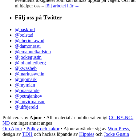
eventuella tokigheter som kan tänkas uppstå på vägen. Och att
ni hjälper oss –
följ arbetet här →
Följ oss på Twitter
@baskrud
@bolstad
@cherin_awad
@damonrasti
@emanuelkarlsten
@jockegustin
@johanhedberg
@kwasbeb
@markuswelin
@mjomark
@mymlan
@opassande
@petrajankov
@tanvirmansur
@ulfbjereld
Publiceras av
Ajour
• Allt material är publicerat enligt
CC BY-NC-
ND
om inget annat anges
Om Ajour
•
Policy och kakor
•
Ajour använder sig av
WordPress
,
design av
TDH
och hackas löpande av
Hippies
och
Jocke Gustin