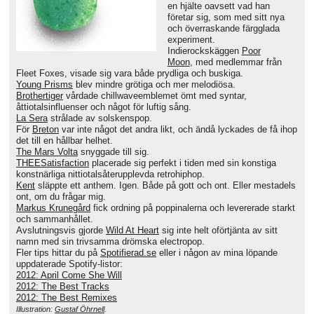
en hjälte oavsett vad han
företar sig, som med sitt nya
och överraskande färgglada
experiment.
Indierockskäggen
Poor
Moon
, med medlemmar från
Fleet Foxes, visade sig vara både prydliga och buskiga.
Young Prisms
blev mindre grötiga och mer melodiösa.
Brothertiger
vårdade chillwaveemblemet ömt med syntar,
åttiotalsinfluenser och något för luftig sång.
La Sera
strålade av solskenspop.
För
Breton
var inte något det andra likt, och ändå lyckades de få ihop
det till en hållbar helhet.
The Mars Volta
snyggade till sig.
THEESatisfaction
placerade sig perfekt i tiden med sin konstiga
konstnärliga nittiotalsåterupplevda retrohiphop.
Kent
släppte ett anthem. Igen. Både på gott och ont. Eller mestadels
ont, om du frågar mig.
Markus Krunegård
fick ordning på poppinalerna och levererade starkt
och sammanhållet.
Avslutningsvis gjorde
Wild At Heart
sig inte helt oförtjänta av sitt
namn med sin trivsamma drömska electropop.
Fler tips hittar du på
Spotifierad.se
eller i någon av mina löpande
uppdaterade Spotify-listor:
2012: April Come She Will
2012: The Best Tracks
2012: The Best Remixes
Illustration:
Gustaf Öhrnell
.