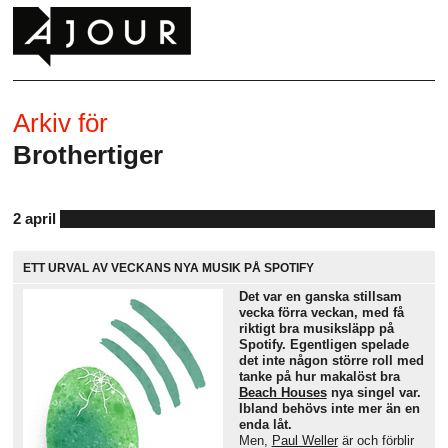
Arkiv för
Brothertiger
2 april
ETT URVAL AV VECKANS NYA MUSIK PÅ SPOTIFY
Det var en ganska stillsam
vecka förra veckan, med få
riktigt bra musiksläpp på
Spotify. Egentligen spelade
det inte någon större roll med
tanke på hur makalöst bra
Beach Houses
nya singel var.
Ibland behövs inte mer än en
enda låt.
Men,
Paul Weller
är och förblir