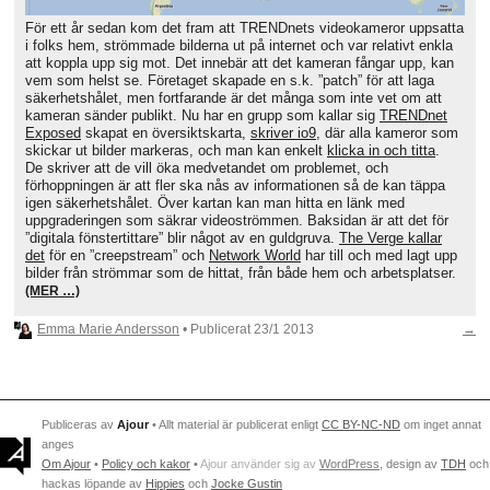
För ett år sedan kom det fram att TRENDnets videokameror uppsatta
i folks hem, strömmade bilderna ut på internet och var relativt enkla
att koppla upp sig mot. Det innebär att det kameran fångar upp, kan
vem som helst se. Företaget skapade en s.k. ”patch” för att laga
säkerhetshålet, men fortfarande är det många som inte vet om att
kameran sänder publikt. Nu har en grupp som kallar sig
TRENDnet
Exposed
skapat en översiktskarta,
skriver io9
, där alla kameror som
skickar ut bilder markeras, och man kan enkelt
klicka in och titta
.
De skriver att de vill öka medvetandet om problemet, och
förhoppningen är att fler ska nås av informationen så de kan täppa
igen säkerhetshålet. Över kartan kan man hitta en länk med
uppgraderingen som säkrar videoströmmen. Baksidan är att det för
”digitala fönstertittare” blir något av en guldgruva.
The Verge kallar
det
för en ”creepstream” och
Network World
har till och med lagt upp
bilder från strömmar som de hittat, från både hem och arbetsplatser.
(MER …)
Emma Marie Andersson
• Publicerat
23/1 2013
→
Publiceras av
Ajour
• Allt material är publicerat enligt
CC BY-NC-ND
om inget annat
anges
Om Ajour
•
Policy och kakor
•
Ajour använder sig av
WordPress
, design av
TDH
och
hackas löpande av
Hippies
och
Jocke Gustin