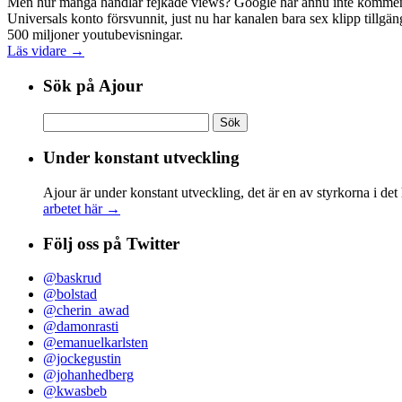
Men hur många handlar fejkade views? Google har ännu inte kommentera
Universals konto försvunnit, just nu har kanalen bara sex klipp tillgä
500 miljoner youtubevisningar.
Läs vidare →
Sök på Ajour
Sök
efter:
Under konstant utveckling
Ajour är under konstant utveckling, det är en av styrkorna i det
arbetet här →
Följ oss på Twitter
@baskrud
@bolstad
@cherin_awad
@damonrasti
@emanuelkarlsten
@jockegustin
@johanhedberg
@kwasbeb