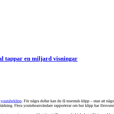
l tappar en miljard visningar
tt youtubeklipp
. För några dollar kan du få tusentals klipp – utan att nå
ädning. Flera youtubeanvändare rapporterar om hur klipp har försvunnit