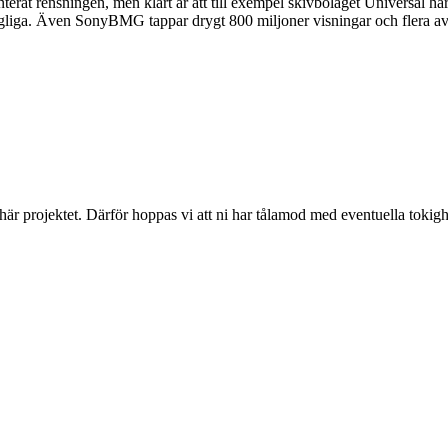
t rensningen, men klart är att till exempel skivbolaget Universal har
ngliga. Även SonyBMG tappar drygt 800 miljoner visningar och flera av v
 här projektet. Därför hoppas vi att ni har tålamod med eventuella toki