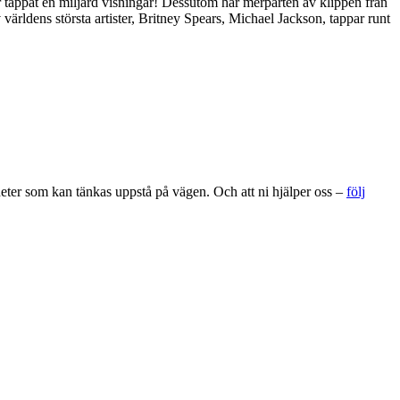
 tappat en miljard visningar! Dessutom har merparten av klippen från
ärldens största artister, Britney Spears, Michael Jackson, tappar runt
gheter som kan tänkas uppstå på vägen. Och att ni hjälper oss –
följ