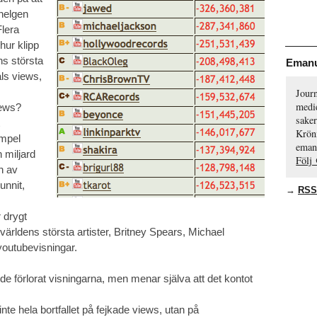
helgen
Flera
hur klipp
ns största
Emanu
als views,
Journ
medie
iews?
saker
Krön
empel
eman
 miljard
Följ
n av
unnit,
→
RSS
 drygt
 världens största artister, Britney Spears, Michael
youtubevisningar.
 de förlorat visningarna, men menar själva att det kontot
inte hela bortfallet på fejkade views, utan på