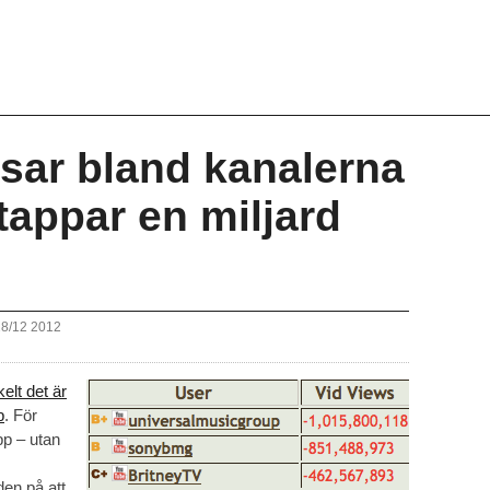
sar bland kanalerna
tappar en miljard
28/12 2012
elt det är
p
. För
pp – utan
den på att