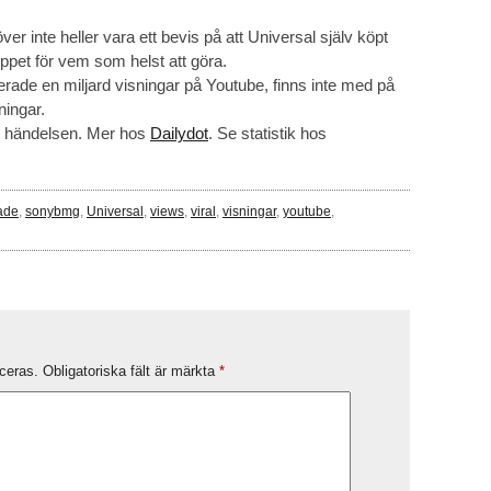
er inte heller vara ett bevis på att Universal själv köpt
ppet för vem som helst att göra.
ade en miljard visningar på Youtube, finns inte med på
ningar.
t händelsen. Mer hos
Dailydot
. Se statistik hos
ade
,
sonybmg
,
Universal
,
views
,
viral
,
visningar
,
youtube
,
ceras.
Obligatoriska fält är märkta
*