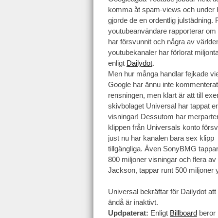
komma åt spam-views och under 
gjorde de en ordentlig julstädning. 
youtubeanvändare rapporterar om 
har försvunnit och några av världe
youtubekanaler har förlorat miljont
enligt
Dailydot
.
Men hur många handlar fejkade v
Google har ännu inte kommenterat
rensningen, men klart är att till ex
skivbolaget Universal har tappat en
visningar! Dessutom har merparte
klippen från Universals konto försv
just nu har kanalen bara sex klipp
tillgängliga. Även SonyBMG tappar
800 miljoner visningar och flera av
Jackson, tappar runt 500 miljoner 
Universal bekräftar för Dailydot att
ändå är inaktivt.
Updpaterat:
Enligt
Billboard
beror 