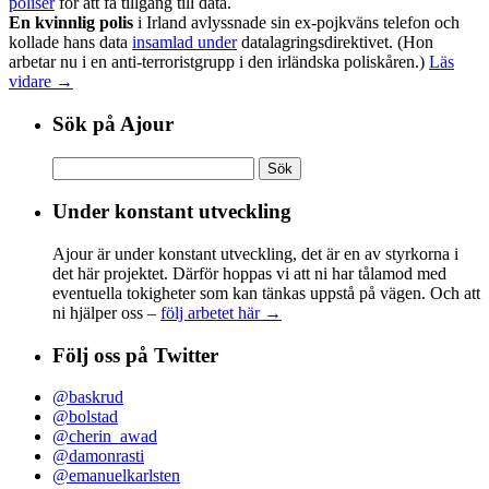
poliser
för att få tillgång till data.
En kvinnlig polis
i Irland avlyssnade sin ex-pojkväns telefon och
kollade hans data
insamlad under
datalagringsdirektivet. (Hon
arbetar nu i en anti-terroristgrupp i den irländska poliskåren.)
Läs
vidare →
Sök på Ajour
Sök
efter:
Under konstant utveckling
Ajour är under konstant utveckling, det är en av styrkorna i
det här projektet. Därför hoppas vi att ni har tålamod med
eventuella tokigheter som kan tänkas uppstå på vägen. Och att
ni hjälper oss –
följ arbetet här →
Följ oss på Twitter
@baskrud
@bolstad
@cherin_awad
@damonrasti
@emanuelkarlsten