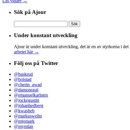
Läs vidare →
Sök på Ajour
Sök
efter:
Under konstant utveckling
Ajour är under konstant utveckling, det är en av styrkorna i det
arbetet här →
Följ oss på Twitter
@baskrud
@bolstad
@cherin_awad
@damonrasti
@emanuelkarlsten
@jockegustin
@johanhedberg
@kwasbeb
@markuswelin
@mjomark
@mymlan