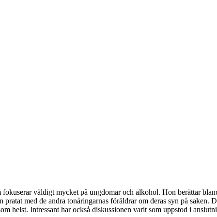
fokuserar väldigt mycket på ungdomar och alkohol. Hon berättar bla
gen pratat med de andra tonåringarnas föräldrar om deras syn på saken. Det
m helst. Intressant har också diskussionen varit som uppstod i anslutning