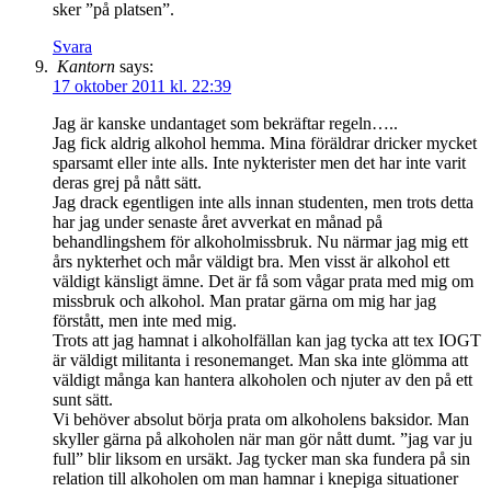
sker ”på platsen”.
Svara
Kantorn
says:
17 oktober 2011 kl. 22:39
Jag är kanske undantaget som bekräftar regeln…..
Jag fick aldrig alkohol hemma. Mina föräldrar dricker mycket
sparsamt eller inte alls. Inte nykterister men det har inte varit
deras grej på nått sätt.
Jag drack egentligen inte alls innan studenten, men trots detta
har jag under senaste året avverkat en månad på
behandlingshem för alkoholmissbruk. Nu närmar jag mig ett
års nykterhet och mår väldigt bra. Men visst är alkohol ett
väldigt känsligt ämne. Det är få som vågar prata med mig om
missbruk och alkohol. Man pratar gärna om mig har jag
förstått, men inte med mig.
Trots att jag hamnat i alkoholfällan kan jag tycka att tex IOGT
är väldigt militanta i resonemanget. Man ska inte glömma att
väldigt många kan hantera alkoholen och njuter av den på ett
sunt sätt.
Vi behöver absolut börja prata om alkoholens baksidor. Man
skyller gärna på alkoholen när man gör nått dumt. ”jag var ju
full” blir liksom en ursäkt. Jag tycker man ska fundera på sin
relation till alkoholen om man hamnar i knepiga situationer