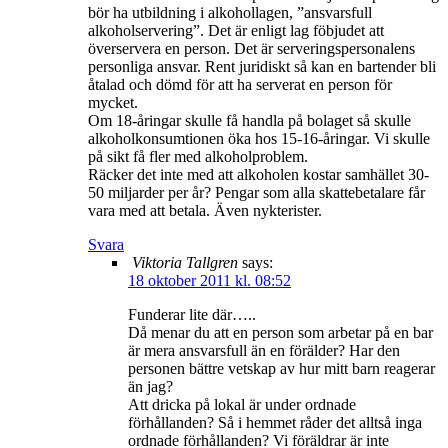
bör ha utbildning i alkohollagen, ”ansvarsfull
alkoholservering”. Det är enligt lag föbjudet att
överservera en person. Det är serveringspersonalens
personliga ansvar. Rent juridiskt så kan en bartender bli
åtalad och dömd för att ha serverat en person för
mycket.
Om 18-åringar skulle få handla på bolaget så skulle
alkoholkonsumtionen öka hos 15-16-åringar. Vi skulle
på sikt få fler med alkoholproblem.
Räcker det inte med att alkoholen kostar samhället 30-
50 miljarder per år? Pengar som alla skattebetalare får
vara med att betala. Även nykterister.
Svara
Viktoria Tallgren
says:
18 oktober 2011 kl. 08:52
Funderar lite där…..
Då menar du att en person som arbetar på en bar
är mera ansvarsfull än en förälder? Har den
personen bättre vetskap av hur mitt barn reagerar
än jag?
Att dricka på lokal är under ordnade
förhållanden? Så i hemmet råder det alltså inga
ordnade förhållanden? Vi föräldrar är inte