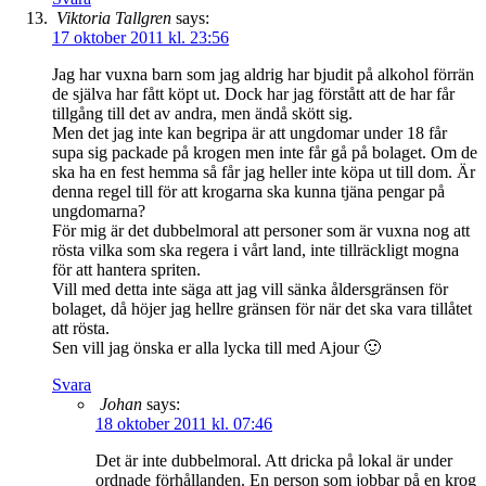
Viktoria Tallgren
says:
17 oktober 2011 kl. 23:56
Jag har vuxna barn som jag aldrig har bjudit på alkohol förrän
de själva har fått köpt ut. Dock har jag förstått att de har får
tillgång till det av andra, men ändå skött sig.
Men det jag inte kan begripa är att ungdomar under 18 får
supa sig packade på krogen men inte får gå på bolaget. Om de
ska ha en fest hemma så får jag heller inte köpa ut till dom. Är
denna regel till för att krogarna ska kunna tjäna pengar på
ungdomarna?
För mig är det dubbelmoral att personer som är vuxna nog att
rösta vilka som ska regera i vårt land, inte tillräckligt mogna
för att hantera spriten.
Vill med detta inte säga att jag vill sänka åldersgränsen för
bolaget, då höjer jag hellre gränsen för när det ska vara tillåtet
att rösta.
Sen vill jag önska er alla lycka till med Ajour 🙂
Svara
Johan
says:
18 oktober 2011 kl. 07:46
Det är inte dubbelmoral. Att dricka på lokal är under
ordnade förhållanden. En person som jobbar på en krog