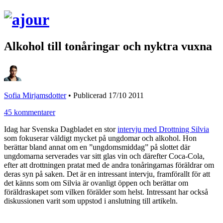
Alkohol till tonåringar och nyktra vuxna
Sofia Mirjamsdotter
•
Publicerad 17/10 2011
45 kommentarer
Idag har Svenska Dagbladet en stor
intervju med Drottning Silvia
som fokuserar väldigt mycket på ungdomar och alkohol. Hon
berättar bland annat om en ”ungdomsmiddag” på slottet där
ungdomarna serverades var sitt glas vin och därefter Coca-Cola,
efter att drottningen pratat med de andra tonåringarnas föräldrar om
deras syn på saken. Det är en intressant intervju, framförallt för att
det känns som om Silvia är ovanligt öppen och berättar om
föräldraskapet som vilken förälder som helst. Intressant har också
diskussionen varit som uppstod i anslutning till artikeln.