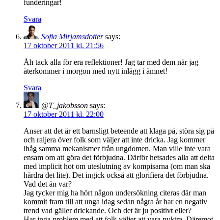
funderingar!
Svara
Sofia Mirjamsdotter
says:
17 oktober 2011 kl. 21:56
Åh tack alla för era reflektioner! Jag tar med dem när jag
återkommer i morgon med nytt inlägg i ämnet!
Svara
@T_jakobsson
says:
17 oktober 2011 kl. 22:00
Anser att det är ett barnsligt beteende att klaga på, störa sig på
och raljera över folk som väljer att inte dricka. Jag kommer
ihåg samma mekanismer från ungdomen. Man ville inte vara
ensam om att göra det förbjudna. Därför hetsades alla att delta
med implicit hot om uteslutning av kompisarna (om man ska
hårdra det lite). Det ingick också att glorifiera det förbjudna.
Vad det än var?
Jag tycker mig ha hört någon undersökning citeras där man
kommit fram till att unga idag sedan några år har en negativ
trend vad gäller drickande. Och det är ju positivt eller?
Har inga problem med att folk väljer att vara nyktra. Däremot