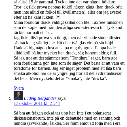
så alltså 15 år gammal. Tyckte inte det var någon höjdare.
Tror jag fick prova pappas folköl någon gång (han drack ofta
men inte alltid en folköl till kvällsmaten), eller om jag avstod
efter att ha känt lukten. 🙂
Mina föräldrar drack väldigt sällan och lite. Taxfree-ransonen
som de köpte med från den årliga semesterresan till Tyskland
räckte normalt ett år…
Jag fick alltså prova vin tidigt, men när vi hade studentfester
så drack jag väldigt lite. Ett eller två glas vin på sin höjd.
Hade aldrig någon lust att supa mig dyngrak. Pappa hade
alltid koll på hur mycket han drack, såg honom aldrig full.
Så jag tror att det stämmer som ”Tantilura” säger, barn gör
som föräldrarna gör, inte som de säger. Det bästa är att vara ett
föredöme för barnen. Jag ser inget problem med att låta barn
smaka alkohol när de är yngre, jag tror att det avdramatiserar
det hela. Men nyckelordet är ”smaka”, inte ”dricka”.
Svara
Ludvig Bergander
says:
17 oktober 2011 kl. 21:44
Så bra att frågan också tas upp här. Inte i ett polariserat
diskussionsforum, inte på en debattsida med en sanning och
hundra (avvikande) åsikter. Ser fram emot att följa med i era