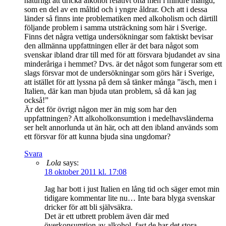
naturligt att dricka alkohol relativt ofta men i mindre mängd,
som en del av en måltid och i yngre åldrar. Och att i dessa
länder så finns inte problematiken med alkoholism och därtill
följande problem i samma utsträckning som här i Sverige.
Finns det några vettiga undersökningar som faktiskt bevisar
den allmänna uppfattningen eller är det bara något som
svenskar ibland drar till med för att försvara bjudandet av sina
minderåriga i hemmet? Dvs. är det något som fungerar som ett
slags försvar mot de undersökningar som görs här i Sverige,
att istället för att lyssna på dem så tänker många ”äsch, men i
Italien, där kan man bjuda utan problem, så då kan jag
också!”
Är det för övrigt någon mer än mig som har den
uppfattningen? Att alkoholkonsumtion i medelhavsländerna
ser helt annorlunda ut än här, och att den ibland används som
ett försvar för att kunna bjuda sina ungdomar?
Svara
Lola
says:
18 oktober 2011 kl. 17:08
Jag har bott i just Italien en lång tid och säger emot min
tidigare kommentar lite nu… Inte bara blyga svenskar
dricker för att bli självsäkra.
Det är ett utbrett problem även där med
överkonsumtion av alkohol, fast de har det stora