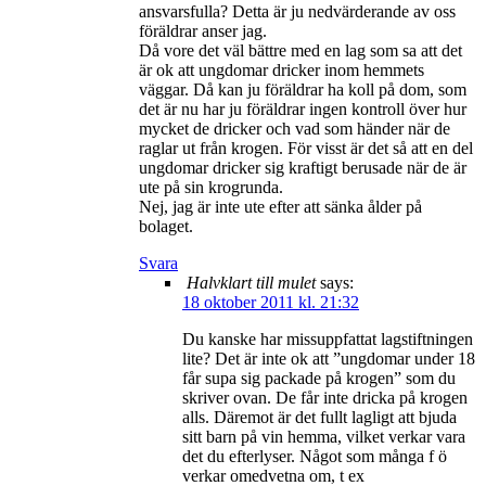
ansvarsfulla? Detta är ju nedvärderande av oss
föräldrar anser jag.
Då vore det väl bättre med en lag som sa att det
är ok att ungdomar dricker inom hemmets
väggar. Då kan ju föräldrar ha koll på dom, som
det är nu har ju föräldrar ingen kontroll över hur
mycket de dricker och vad som händer när de
raglar ut från krogen. För visst är det så att en del
ungdomar dricker sig kraftigt berusade när de är
ute på sin krogrunda.
Nej, jag är inte ute efter att sänka ålder på
bolaget.
Svara
Halvklart till mulet
says:
18 oktober 2011 kl. 21:32
Du kanske har missuppfattat lagstiftningen
lite? Det är inte ok att ”ungdomar under 18
får supa sig packade på krogen” som du
skriver ovan. De får inte dricka på krogen
alls. Däremot är det fullt lagligt att bjuda
sitt barn på vin hemma, vilket verkar vara
det du efterlyser. Något som många f ö
verkar omedvetna om, t ex