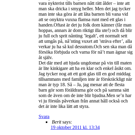
vara nykterist tills barnen nått rätt ålder – inte att
man ska dricka i smyg heller. Men det jag tycker
man inte ska göra är att låta barnen bli vana vid
att se onyktra vuxna flamsa runt med ett glas i
handen.Oftast är det ju folk dom känner (får man
hoppas, annars är dom riktigt illa ute!) och då blir
ju full och sprit nånting ’legalt’, ett normalt sett
att umgås på, nå’nting vuxet att ’sträva efter’, alla
verkar ju ha så kul dessutom.Och sen ska man då
försöka förbjuda och varna för nå’t man ägnar sig
åt själv.
Det där med att bjuda ungdomar på vin till maten
är lite kinkigare att ha en klar och enkel åsikt om.
Jag tycker nog att ett gott glas till en god middag
tillsammans med familjen inte är förskräckligt när
man är typ 18. Så – Ja, jag menar att de flesta
barn gör som föräldrarna gör och på samma sätt
som de även om de inte blir bjudna.Men se’n har
vi ju förstås påverkan från annat håll också och
det är inte lika lätt att styra.
Svara
Berit
says:
19 oktober 2011 kl. 13:34