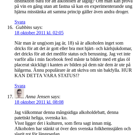
distinktion bara för att alkoholen är laglig? Om man kan prova
på vin en gång utan att fastna så kan en experimenterande ung
hjärna misstänka att samma princip gäller även andra droger.
Svara
Gubbins
says:
18 oktober 2011 kl. 02:05
När man är ung(som jag är, 18) så är alkoholen inget som
dricks för att det är gott eller bra mot hjärt- och kärlsjukdomar,
det dricks för att det medför status och berusning. Jag vet inte
varför alla i min facebook feed måste ta bilder med ett glas öl
placerat skickligt i kanten av bilden på dem när dem är ute på
hälgerna. Ännu populärare är att skriva om sin bakfylla. HUR
KAN DETTA VARA STATUS!?
Svara
Anna Jensen
says:
18 oktober 2011 kl. 08:08
Jag välkomnar denna mångsidiga alkoholdebatt, denna
patetiskt heliga, svenska ko.
Visst ligger det i kulturen, som flera sagt innan mig.
Alkoholen har stänkt ut över den svenska folkhemssjälen och
slagit rot för längesedan.