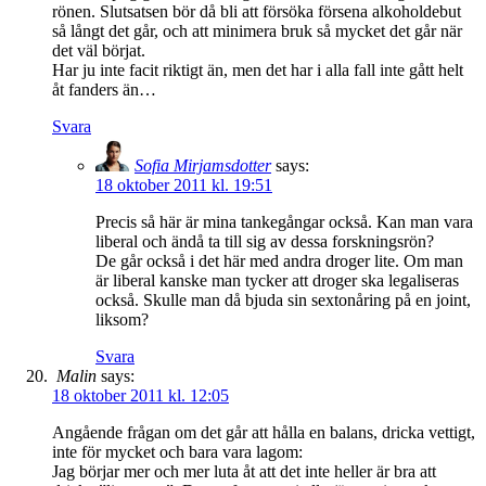
rönen. Slutsatsen bör då bli att försöka försena alkoholdebut
så långt det går, och att minimera bruk så mycket det går när
det väl börjat.
Har ju inte facit riktigt än, men det har i alla fall inte gått helt
åt fanders än…
Svara
Sofia Mirjamsdotter
says:
18 oktober 2011 kl. 19:51
Precis så här är mina tankegångar också. Kan man vara
liberal och ändå ta till sig av dessa forskningsrön?
De går också i det här med andra droger lite. Om man
är liberal kanske man tycker att droger ska legaliseras
också. Skulle man då bjuda sin sextonåring på en joint,
liksom?
Svara
Malin
says:
18 oktober 2011 kl. 12:05
Angående frågan om det går att hålla en balans, dricka vettigt,
inte för mycket och bara vara lagom:
Jag börjar mer och mer luta åt att det inte heller är bra att