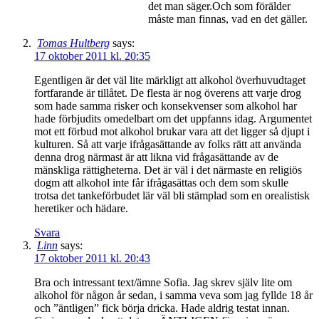
det man säger.Och som förälder
måste man finnas, vad en det gäller.
Tomas Hultberg
says:
17 oktober 2011 kl. 20:35
Egentligen är det väl lite märkligt att alkohol överhuvudtaget
fortfarande är tillåtet. De flesta är nog överens att varje drog
som hade samma risker och konsekvenser som alkohol har
hade förbjudits omedelbart om det uppfanns idag. Argumentet
mot ett förbud mot alkohol brukar vara att det ligger så djupt i
kulturen. Så att varje ifrågasättande av folks rätt att använda
denna drog närmast är att likna vid frågasättande av de
mänskliga rättigheterna. Det är väl i det närmaste en religiös
dogm att alkohol inte får ifrågasättas och dem som skulle
trotsa det tankeförbudet lär väl bli stämplad som en orealistisk
heretiker och hädare.
Svara
Linn
says:
17 oktober 2011 kl. 20:43
Bra och intressant text/ämne Sofia. Jag skrev själv lite om
alkohol för någon år sedan, i samma veva som jag fyllde 18 år
och ”äntligen” fick börja dricka. Hade aldrig testat innan.