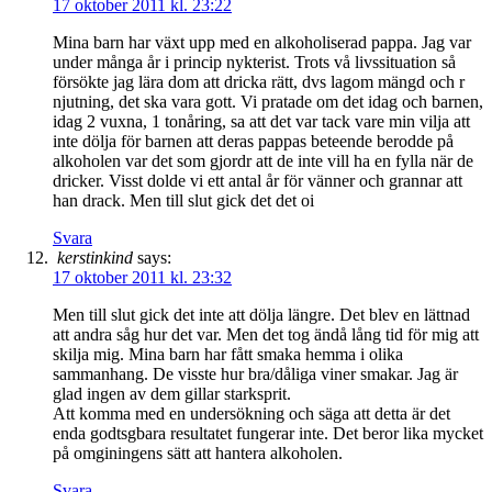
17 oktober 2011 kl. 23:22
Mina barn har växt upp med en alkoholiserad pappa. Jag var
under många år i princip nykterist. Trots vå livssituation så
försökte jag lära dom att dricka rätt, dvs lagom mängd och r
njutning, det ska vara gott. Vi pratade om det idag och barnen,
idag 2 vuxna, 1 tonåring, sa att det var tack vare min vilja att
inte dölja för barnen att deras pappas beteende berodde på
alkoholen var det som gjordr att de inte vill ha en fylla när de
dricker. Visst dolde vi ett antal år för vänner och grannar att
han drack. Men till slut gick det det oi
Svara
kerstinkind
says:
17 oktober 2011 kl. 23:32
Men till slut gick det inte att dölja längre. Det blev en lättnad
att andra såg hur det var. Men det tog ändå lång tid för mig att
skilja mig. Mina barn har fått smaka hemma i olika
sammanhang. De visste hur bra/dåliga viner smakar. Jag är
glad ingen av dem gillar starksprit.
Att komma med en undersökning och säga att detta är det
enda godtsgbara resultatet fungerar inte. Det beror lika mycket
på omginingens sätt att hantera alkoholen.
Svara