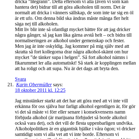
dricka ”litegrann”. Detta eftersom vi alla (även vi som kan
hantera det) bidrar till att göra alkoholen till norm. Det är
normalt att dricka i vänners sällskap, de som inte tar sig en öl
är ett ufo. Om denna bild ska ändras måste många fler helt
säga nej till alkoholen.
Mitt liv blir inte så ofantligt mycket bättre för att jag dricker
några gånger, så jag kan lika gärna avstå helt – och bidra till
normaliseringen av alkohol under gemenskap och fester.
Men jag är inte oskyldig. Jag kommer på mig själv med att
skratta så fort kollegorna drar några alkohol-skämt om hur
mycket ”de tänker supa i helgen”. Så fort alkohol nämns i
fikarummet ler alla automatiskt! Så stark är kopplingen mellan
att ha roligt och att supa. Nu är det dags att bryta den.
Svara
Karin Obermüller
says:
18 oktober 2011 kl. 12:25
Jag misstänker starkt att det har att göra med att vi inte vill
erkänna för oss själva hur farligt alkohol egentligen är, för gör
vi det så måste vi förr eller senare i konsekvensens namn
förbjuda alkohol (är marijuana förbjudet så borde alkohol
också vara det), och det vill de flesta uppenbarligen undvika.
Alkoholpolitiken är en gigantisk bjälke i våra ögon; vi dricker
samtidigt som vi alla vet att vi inte borde. Eftersom vi