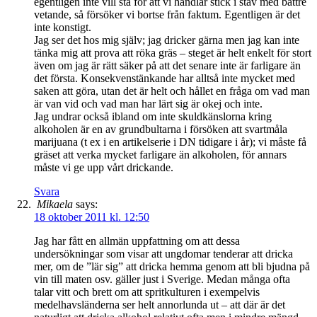
egentligen inte vill stå för att vi handlar stick i stäv med bättre
vetande, så försöker vi bortse från faktum. Egentligen är det
inte konstigt.
Jag ser det hos mig själv; jag dricker gärna men jag kan inte
tänka mig att prova att röka gräs – steget är helt enkelt för stort
även om jag är rätt säker på att det senare inte är farligare än
det första. Konsekvenstänkande har alltså inte mycket med
saken att göra, utan det är helt och hållet en fråga om vad man
är van vid och vad man har lärt sig är okej och inte.
Jag undrar också ibland om inte skuldkänslorna kring
alkoholen är en av grundbultarna i försöken att svartmåla
marijuana (t ex i en artikelserie i DN tidigare i år); vi måste få
gräset att verka mycket farligare än alkoholen, för annars
måste vi ge upp vårt drickande.
Svara
Mikaela
says:
18 oktober 2011 kl. 12:50
Jag har fått en allmän uppfattning om att dessa
undersökningar som visar att ungdomar tenderar att dricka
mer, om de ”lär sig” att dricka hemma genom att bli bjudna på
vin till maten osv. gäller just i Sverige. Medan många ofta
talar vitt och brett om att spritkulturen i exempelvis
medelhavsländerna ser helt annorlunda ut – att där är det