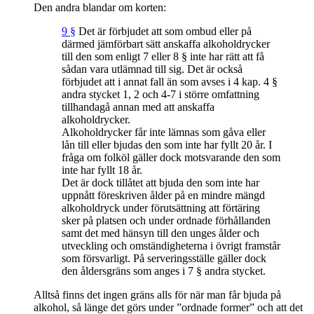
Den andra blandar om korten:
9 §
Det är förbjudet att som ombud eller på
därmed jämförbart sätt anskaffa alkoholdrycker
till den som enligt 7 eller 8 § inte har rätt att få
sådan vara utlämnad till sig. Det är också
förbjudet att i annat fall än som avses i 4 kap. 4 §
andra stycket 1, 2 och 4-7 i större omfattning
tillhandagå annan med att anskaffa
alkoholdrycker.
Alkoholdrycker får inte lämnas som gåva eller
lån till eller bjudas den som inte har fyllt 20 år. I
fråga om folköl gäller dock motsvarande den som
inte har fyllt 18 år.
Det är dock tillåtet att bjuda den som inte har
uppnått föreskriven ålder på en mindre mängd
alkoholdryck under förutsättning att förtäring
sker på platsen och under ordnade förhållanden
samt det med hänsyn till den unges ålder och
utveckling och omständigheterna i övrigt framstår
som försvarligt. På serveringsställe gäller dock
den åldersgräns som anges i 7 § andra stycket.
Alltså finns det ingen gräns alls för när man får bjuda på
alkohol, så länge det görs under ”ordnade former” och att det