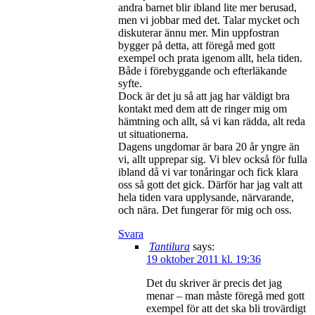
andra barnet blir ibland lite mer berusad,
men vi jobbar med det. Talar mycket och
diskuterar ännu mer. Min uppfostran
bygger på detta, att föregå med gott
exempel och prata igenom allt, hela tiden.
Både i förebyggande och efterläkande
syfte.
Dock är det ju så att jag har väldigt bra
kontakt med dem att de ringer mig om
hämtning och allt, så vi kan rädda, alt reda
ut situationerna.
Dagens ungdomar är bara 20 år yngre än
vi, allt upprepar sig. Vi blev också för fulla
ibland då vi var tonåringar och fick klara
oss så gott det gick. Därför har jag valt att
hela tiden vara upplysande, närvarande,
och nära. Det fungerar för mig och oss.
Svara
Tantilura
says:
19 oktober 2011 kl. 19:36
Det du skriver är precis det jag
menar – man måste föregå med gott
exempel för att det ska bli trovärdigt