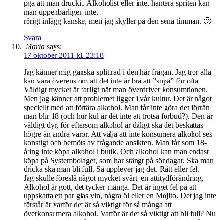
pga att man druckit. Alkoholist eller inte, hantera spriten kan
man uppenbarligen inte.
rörigt inlägg kanske, men jag skyller på den sena timman. 🙂
Svara
Maria
says:
17 oktober 2011 kl. 23:18
Jag känner mig ganska splittrad i den här frågan. Jag tror alla
kan vara överens om att det inte är bra att ”supa” för ofta.
Väldigt mycket är farligt när man överdriver konsumtionen.
Men jag känner att problemet ligger i vår kultur. Det är något
speciellt med att förtära alkohol. Man får inte göra det förrän
man blir 18 (och hur kul är det inte att trotsa förbud?). Den är
väldigt dyr, för eftersom alkohol är dåligt ska det beskattas
högre än andra varor. Att välja att inte konsumera alkohol ses
konstigt och bemöts av frågande ansikten. Man får som 18-
åring inte köpa alkohol i butik. Och alkohol kan man endast
köpa på Systembolaget, som har stängt på söndagar. Ska man
dricka ska man bli full. Så upplever jag det. Rätt eller fel.
Jag skulle föreslå något mycket svårt: en attitydförändring.
Alkohol är gott, det tycker många. Det är inget fel på att
uppskatta ett par glas vin, några öl eller en Mojito. Det jag inte
förstår är varför det är så viktigt för så många att
överkonsumera alkohol. Varför är det så viktigt att bli full? Nu