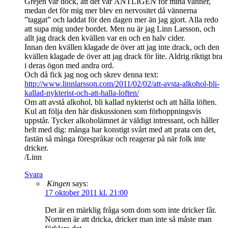
Grejen var dock, att det var ÄNTLIGEN för mina vänner,
medan det för mig mer blev en nervositet då vännerna
”taggat” och laddat för den dagen mer än jag gjort. Alla redo
att supa mig under bordet. Men nu är jag Linn Larsson, och
allt jag drack den kvällen var en och en halv cider.
Innan den kvällen klagade de över att jag inte drack, och den
kvällen klagade de över att jag drack för lite. Aldrig riktigt bra
i deras ögon med andra ord.
Och då fick jag nog och skrev denna text:
http://www.linnlarsson.com/2011/02/02/att-avsta-alkohol-bli-
kallad-nykterist-och-att-halla-loften/
Om att avstå alkohol, bli kallad nykterist och att hålla löften.
Kul att följa den här diskussionen som förhoppningsvis
uppstår. Tycker alkoholämnet är väldigt intressant, och håller
helt med dig: många har konstigt svårt med att prata om det,
fastän så många förespråkar och reagerar på när folk inte
dricker.
/Linn
Svara
Kingen
says:
17 oktober 2011 kl. 21:00
Det är en märklig fråga som dom som inte dricker får.
Normen är att dricka, dricker man inte så måste man