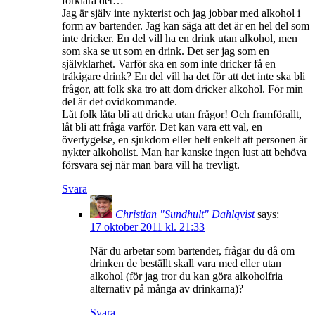
förklara det…
Jag är själv inte nykterist och jag jobbar med alkohol i
form av bartender. Jag kan säga att det är en hel del som
inte dricker. En del vill ha en drink utan alkohol, men
som ska se ut som en drink. Det ser jag som en
självklarhet. Varför ska en som inte dricker få en
tråkigare drink? En del vill ha det för att det inte ska bli
frågor, att folk ska tro att dom dricker alkohol. För min
del är det ovidkommande.
Låt folk låta bli att dricka utan frågor! Och framförallt,
låt bli att fråga varför. Det kan vara ett val, en
övertygelse, en sjukdom eller helt enkelt att personen är
nykter alkoholist. Man har kanske ingen lust att behöva
försvara sej när man bara vill ha trevligt.
Svara
Christian "Sundhult" Dahlqvist
says:
17 oktober 2011 kl. 21:33
När du arbetar som bartender, frågar du då om
drinken de beställt skall vara med eller utan
alkohol (för jag tror du kan göra alkoholfria
alternativ på många av drinkarna)?
Svara