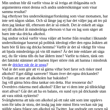
Min undran blir då varför vissa är så ivriga att ifrågasätta och
argumentera emot denna och andra undersökningar som visar
samma resultat?
Jag efterlyser bra undersökningar/forskning som visar motsatsen, har
inte sett någon sådan. Och så länge jag ej har det väljer jag att tro på
dem jag länkar till, eftersom det är så enkelt. Det är enkelt att säga
nej till alkohol åt minderåriga eftersom vi har en lag som säger att
barn inte ska dricka alkohol.
Jag undrar också varför vissa väljer att bortse från resultat i liknande
undersökningar baserat på politisk ideologi eller den egna åsikten att
barn bör få lära sig dricka hemma? Varför är det så viktigt för vissa
att bjuda minderåriga på vin till maten? Är det inte enklare att säga
nej, du får vänta tills du har åldern inne? Varför ta risken, tänk om
det faktiskt stämmer att barnen löper större risk att hamna i missbruk
om de
dricker när de är unga
?
Vad är det som gör att vi så gärna viftar bort faror och risker med
alkohol? Eget dåligt samvete? Skam över det egna drickandet?
Oviljan att inse att alkoholen har baksidor?
Jag vill gärna höra dina tankar om detta. Hur resonerar du?
Överdrivs riskerna med alkohol? Eller tar vi dem inte på tillräckligt
stort allvar? Går det att ha en balans, en sund syn på drickande utan
att vara nitisk nykterist?
Svårigheterna att tala om alkohol på ett rakt sätt som inte upplevs
som för tabu är stora, det insåg jag inte minst förra veckan när jag
ställde några frågor om alkohol på Twitter. Jag undrade om synen på