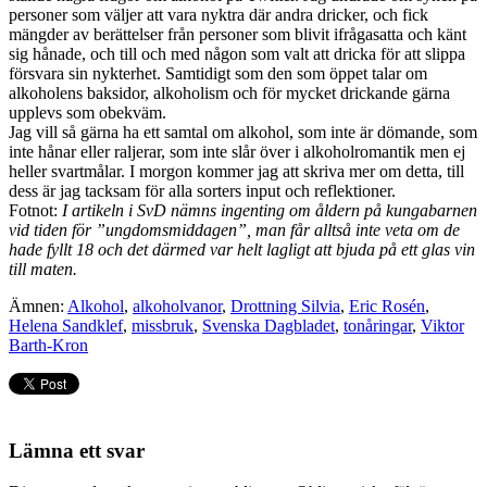
personer som väljer att vara nyktra där andra dricker, och fick
mängder av berättelser från personer som blivit ifrågasatta och känt
sig hånade, och till och med någon som valt att dricka för att slippa
försvara sin nykterhet. Samtidigt som den som öppet talar om
alkoholens baksidor, alkoholism och för mycket drickande gärna
upplevs som obekväm.
Jag vill så gärna ha ett samtal om alkohol, som inte är dömande, som
inte hånar eller raljerar, som inte slår över i alkoholromantik men ej
heller svartmålar. I morgon kommer jag att skriva mer om detta, till
dess är jag tacksam för alla sorters input och reflektioner.
Fotnot:
I artikeln i SvD nämns ingenting om åldern på kungabarnen
vid tiden för ”ungdomsmiddagen”, man får alltså inte veta om de
hade fyllt 18 och det därmed var helt lagligt att bjuda på ett glas vin
till maten.
Ämnen:
Alkohol
,
alkoholvanor
,
Drottning Silvia
,
Eric Rosén
,
Helena Sandklef
,
missbruk
,
Svenska Dagbladet
,
tonåringar
,
Viktor
Barth-Kron
Lämna ett svar