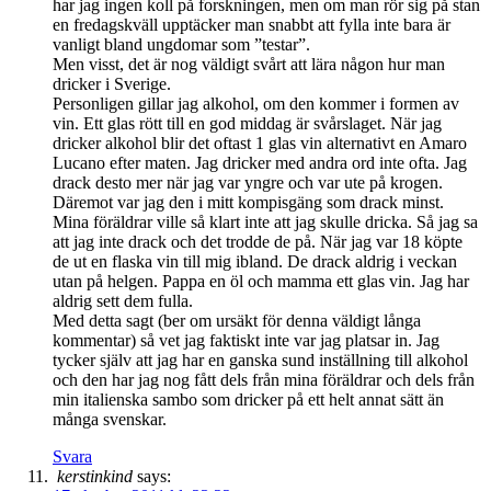
har jag ingen koll på forskningen, men om man rör sig på stan
en fredagskväll upptäcker man snabbt att fylla inte bara är
vanligt bland ungdomar som ”testar”.
Men visst, det är nog väldigt svårt att lära någon hur man
dricker i Sverige.
Personligen gillar jag alkohol, om den kommer i formen av
vin. Ett glas rött till en god middag är svårslaget. När jag
dricker alkohol blir det oftast 1 glas vin alternativt en Amaro
Lucano efter maten. Jag dricker med andra ord inte ofta. Jag
drack desto mer när jag var yngre och var ute på krogen.
Däremot var jag den i mitt kompisgäng som drack minst.
Mina föräldrar ville så klart inte att jag skulle dricka. Så jag sa
att jag inte drack och det trodde de på. När jag var 18 köpte
de ut en flaska vin till mig ibland. De drack aldrig i veckan
utan på helgen. Pappa en öl och mamma ett glas vin. Jag har
aldrig sett dem fulla.
Med detta sagt (ber om ursäkt för denna väldigt långa
kommentar) så vet jag faktiskt inte var jag platsar in. Jag
tycker själv att jag har en ganska sund inställning till alkohol
och den har jag nog fått dels från mina föräldrar och dels från
min italienska sambo som dricker på ett helt annat sätt än
många svenskar.
Svara
kerstinkind
says: