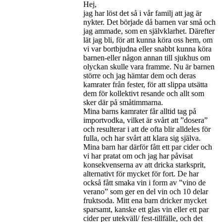
Hej,
jag har löst det så i vår familj att jag är
nykter. Det började då barnen var små och
jag ammade, som en självklarhet. Därefter
lät jag bli, för att kunna köra oss hem, om
vi var bortbjudna eller snabbt kunna köra
barnen-eller någon annan till sjukhus om
olyckan skulle vara framme. Nu är barnen
större och jag hämtar dem och deras
kamrater från fester, för att slippa utsätta
dem för kollektivt resande och allt som
sker där på småtimmarna.
Mina barns kamrater får alltid tag på
importvodka, vilket är svårt att ”dosera”
och resulterar i att de ofta blir alldeles för
fulla, och har svårt att klara sig själva.
Mina barn har därför fått ett par cider och
vi har pratat om och jag har påvisat
konsekvenserna av att dricka starksprit,
alternativt för mycket för fort. De har
också fått smaka vin i form av ”vino de
verano” som ger en del vin och 10 delar
fruktsoda. Mitt ena barn dricker mycket
sparsamt, kanske ett glas vin eller ett par
cider per utekväll/ fest-tillfälle, och det