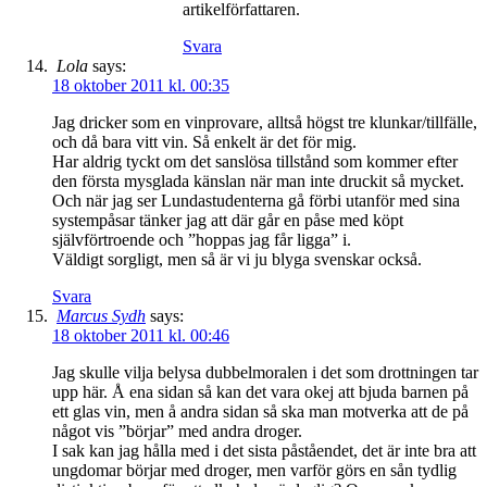
artikelförfattaren.
Svara
Lola
says:
18 oktober 2011 kl. 00:35
Jag dricker som en vinprovare, alltså högst tre klunkar/tillfälle,
och då bara vitt vin. Så enkelt är det för mig.
Har aldrig tyckt om det sanslösa tillstånd som kommer efter
den första mysglada känslan när man inte druckit så mycket.
Och när jag ser Lundastudenterna gå förbi utanför med sina
systempåsar tänker jag att där går en påse med köpt
självförtroende och ”hoppas jag får ligga” i.
Väldigt sorgligt, men så är vi ju blyga svenskar också.
Svara
Marcus Sydh
says:
18 oktober 2011 kl. 00:46
Jag skulle vilja belysa dubbelmoralen i det som drottningen tar
upp här. Å ena sidan så kan det vara okej att bjuda barnen på
ett glas vin, men å andra sidan så ska man motverka att de på
något vis ”börjar” med andra droger.
I sak kan jag hålla med i det sista påståendet, det är inte bra att
ungdomar börjar med droger, men varför görs en sån tydlig