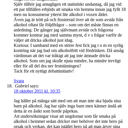
Själv tillhör jag antagligen ett statistiskt undantag, då jag vid
ett par tillfällen erbjöds att smaka vin hemma innan jag fyllt 18
men nu konsumerar ytterst lite alkohol i vuxen ålder.
Även jag är trött på och frustrerad över att de som avstår från
alkohol oftast får följdfrågor – som om det måste finnas en
anledning. De gånger jag självmant avstår och frågorna
kommer kontrar jag med samma mynt, d v s frågar varför de
väljer att dricka alkohol just idag.
Kuriosa: I samband med en större fest fick jag t o m en syrlig
kontring när jag bad om alkoholfritt vid fördrinken. Då ansåg
värdinnan att det var tråkigt att jag inte ämnade dricka
alkohol. Som om jag skulle njuta mindre, ha mindre trevligt
eller för all del dra ner feststämingen?
Tack för ett nyttigt debattinitiativ!
Svara
Gabriel
says:
18 oktober 2011 kl. 10:35
Jag håller på många sätt med om att man inte ska bjuda sina
barn på alkohol. Jag har själv inga barn men känner ändå att
detta är en åsikt som borde påpekas.
Att undersökningar visar att ungdomar som får smaka på
alkohol i hemmet sedan dricker mer behöver det inte bero på
orsak och verkan. det kan istället bero på att man ärver sina