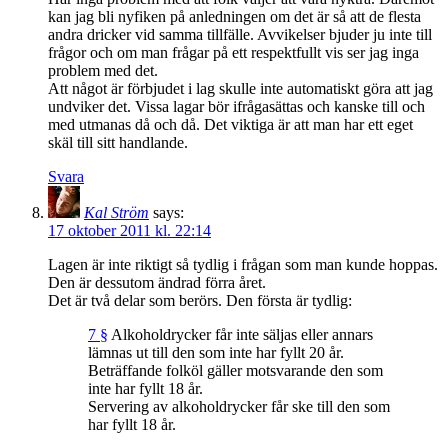
kan jag bli nyfiken på anledningen om det är så att de flesta
andra dricker vid samma tillfälle. Avvikelser bjuder ju inte till
frågor och om man frågar på ett respektfullt vis ser jag inga
problem med det.
Att något är förbjudet i lag skulle inte automatiskt göra att jag
undviker det. Vissa lagar bör ifrågasättas och kanske till och
med utmanas då och då. Det viktiga är att man har ett eget
skäl till sitt handlande.
Svara
Kal Ström
says:
17 oktober 2011 kl. 22:14
Lagen är inte riktigt så tydlig i frågan som man kunde hoppas.
Den är dessutom ändrad förra året.
Det är två delar som berörs. Den första är tydlig:
7 §
Alkoholdrycker får inte säljas eller annars
lämnas ut till den som inte har fyllt 20 år.
Beträffande folköl gäller motsvarande den som
inte har fyllt 18 år.
Servering av alkoholdrycker får ske till den som
har fyllt 18 år.