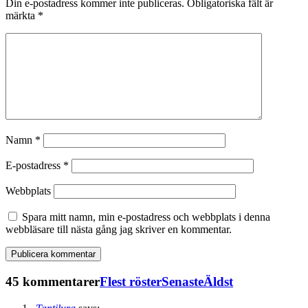
Din e-postadress kommer inte publiceras.
Obligatoriska fält är
märkta
*
Namn
*
E-postadress
*
Webbplats
Spara mitt namn, min e-postadress och webbplats i denna
webbläsare till nästa gång jag skriver en kommentar.
45 kommentarer
Flest röster
Senaste
Äldst