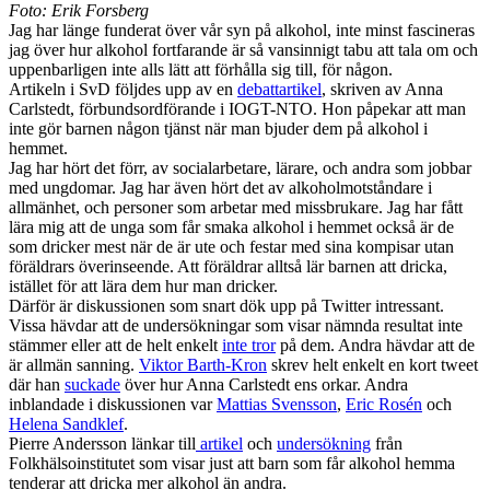
Foto: Erik Forsberg
Jag har länge funderat över vår syn på alkohol, inte minst fascineras
jag över hur alkohol fortfarande är så vansinnigt tabu att tala om och
uppenbarligen inte alls lätt att förhålla sig till, för någon.
Artikeln i SvD följdes upp av en
debattartikel
, skriven av Anna
Carlstedt, förbundsordförande i IOGT-NTO. Hon påpekar att man
inte gör barnen någon tjänst när man bjuder dem på alkohol i
hemmet.
Jag har hört det förr, av socialarbetare, lärare, och andra som jobbar
med ungdomar. Jag har även hört det av alkoholmotståndare i
allmänhet, och personer som arbetar med missbrukare. Jag har fått
lära mig att de unga som får smaka alkohol i hemmet också är de
som dricker mest när de är ute och festar med sina kompisar utan
föräldrars överinseende. Att föräldrar alltså lär barnen att dricka,
istället för att lära dem hur man dricker.
Därför är diskussionen som snart dök upp på Twitter intressant.
Vissa hävdar att de undersökningar som visar nämnda resultat inte
stämmer eller att de helt enkelt
inte tror
på dem. Andra hävdar att de
är allmän sanning.
Viktor Barth-Kron
skrev helt enkelt en kort tweet
där han
suckade
över hur Anna Carlstedt ens orkar. Andra
inblandade i diskussionen var
Mattias Svensson
,
Eric Rosén
och
Helena Sandklef
.
Pierre Andersson länkar till
artikel
och
undersökning
från
Folkhälsoinstitutet som visar just att barn som får alkohol hemma
tenderar att dricka mer alkohol än andra.