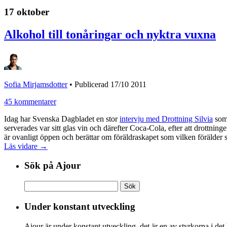
17 oktober
Alkohol till tonåringar och nyktra vuxna
Sofia Mirjamsdotter
•
Publicerad 17/10 2011
45 kommentarer
Idag har Svenska Dagbladet en stor
intervju med Drottning Silvia
som 
serverades var sitt glas vin och därefter Coca-Cola, efter att drottnin
är ovanligt öppen och berättar om föräldraskapet som vilken förälder so
Läs vidare →
Sök på Ajour
Sök
efter:
Under konstant utveckling
Ajour är under konstant utveckling, det är en av styrkorna i det