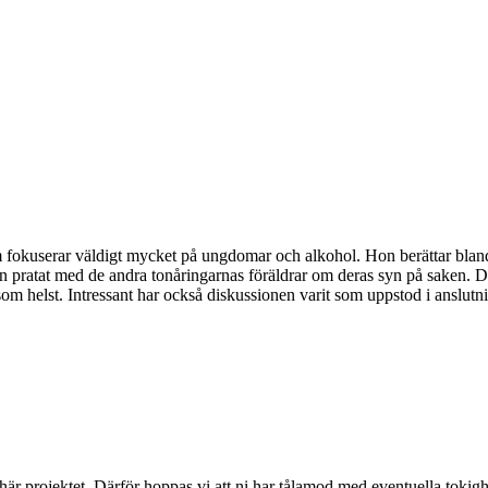
fokuserar väldigt mycket på ungdomar och alkohol. Hon berättar bla
gen pratat med de andra tonåringarnas föräldrar om deras syn på saken. Det
m helst. Intressant har också diskussionen varit som uppstod i anslutning
 här projektet. Därför hoppas vi att ni har tålamod med eventuella toki