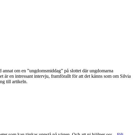
nd annat om en ”ungdomsmiddag” på slottet där ungdomarna
 är en intressant intervju, framförallt för att det känns som om Silvia
 till artikeln.
gheter som kan tänkas uppstå på vägen. Och att ni hjälper oss –
följ