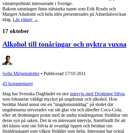
vänsterpolitiskt intresserade i Sverige.
Bakom satsningen finns nätstarka namn som Erik Rosén och
Margret Atladottir och hela idén presenterades på Almedalsveckan
idag.
Läs vidare →
17 oktober
Alkohol till tonåringar och nyktra vuxna
Sofia Mirjamsdotter
•
Publicerad 17/10 2011
45 kommentarer
Idag har Svenska Dagbladet en stor
intervju med Drottning Silvia
som fokuserar väldigt mycket på ungdomar och alkohol. Hon
berättar bland annat om en ”ungdomsmiddag” på slottet där
ungdomarna serverades var sitt glas vin och därefter Coca-Cola,
efter att drottningen pratat med de andra tonåringarnas föräldrar om
deras syn på saken. Det är en intressant intervju, framförallt för att
det känns som om Silvia är ovanligt öppen och berättar om
föräldraskapet som vilken förälder som helst. Intressant har också