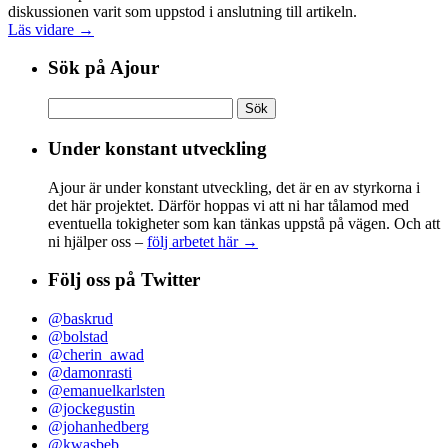
diskussionen varit som uppstod i anslutning till artikeln.
Läs vidare →
Sök på Ajour
Sök
efter:
Under konstant utveckling
Ajour är under konstant utveckling, det är en av styrkorna i
det här projektet. Därför hoppas vi att ni har tålamod med
eventuella tokigheter som kan tänkas uppstå på vägen. Och att
ni hjälper oss –
följ arbetet här →
Följ oss på Twitter
@baskrud
@bolstad
@cherin_awad
@damonrasti
@emanuelkarlsten
@jockegustin
@johanhedberg
@kwasbeb