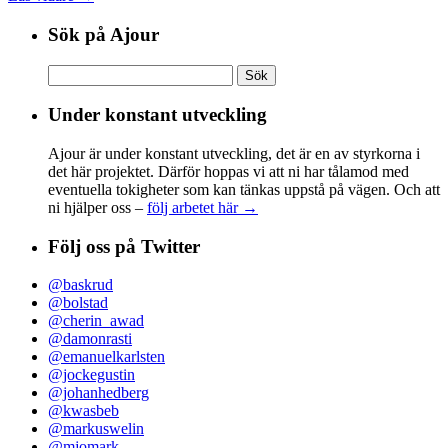
Sök på Ajour
Sök
efter:
Under konstant utveckling
Ajour är under konstant utveckling, det är en av styrkorna i
det här projektet. Därför hoppas vi att ni har tålamod med
eventuella tokigheter som kan tänkas uppstå på vägen. Och att
ni hjälper oss –
följ arbetet här →
Följ oss på Twitter
@baskrud
@bolstad
@cherin_awad
@damonrasti
@emanuelkarlsten
@jockegustin
@johanhedberg
@kwasbeb
@markuswelin
@mjomark