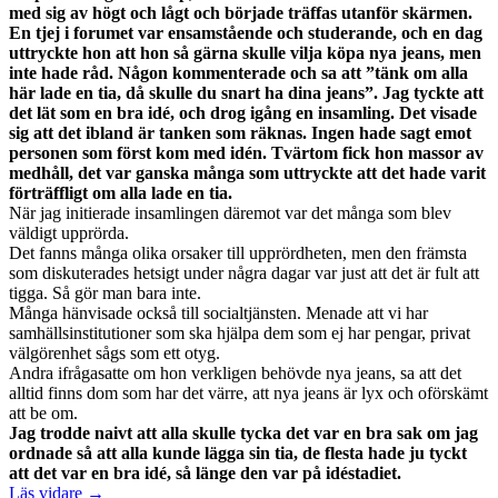
med sig av högt och lågt och började träffas utanför skärmen.
En tjej i forumet var ensamstående och studerande, och en dag
uttryckte hon att hon så gärna skulle vilja köpa nya jeans, men
inte hade råd. Någon kommenterade och sa att ”tänk om alla
här lade en tia, då skulle du snart ha dina jeans”. Jag tyckte att
det lät som en bra idé, och drog igång en insamling. Det visade
sig att det ibland är tanken som räknas. Ingen hade sagt emot
personen som först kom med idén. Tvärtom fick hon massor av
medhåll, det var ganska många som uttryckte att det hade varit
förträffligt om alla lade en tia.
När jag initierade insamlingen däremot var det många som blev
väldigt upprörda.
Det fanns många olika orsaker till upprördheten, men den främsta
som diskuterades hetsigt under några dagar var just att det är fult att
tigga. Så gör man bara inte.
Många hänvisade också till socialtjänsten. Menade att vi har
samhällsinstitutioner som ska hjälpa dem som ej har pengar, privat
välgörenhet sågs som ett otyg.
Andra ifrågasatte om hon verkligen behövde nya jeans, sa att det
alltid finns dom som har det värre, att nya jeans är lyx och oförskämt
att be om.
Jag trodde naivt att alla skulle tycka det var en bra sak om jag
ordnade så att alla kunde lägga sin tia, de flesta hade ju tyckt
att det var en bra idé, så länge den var på idéstadiet.
Läs vidare →