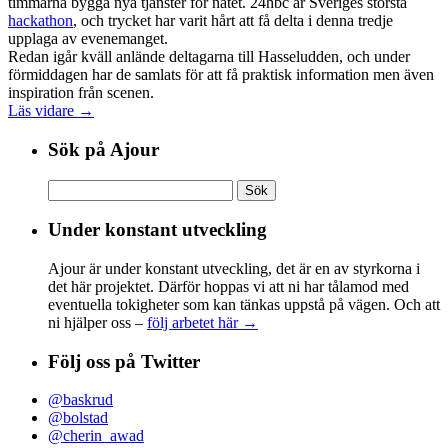
timmarna bygga nya tjänster för nätet. 24hbc är Sveriges största
hackathon
, och trycket har varit hårt att få delta i denna tredje
upplaga av evenemanget.
Redan igår kväll anlände deltagarna till Hasseludden, och under
förmiddagen har de samlats för att få praktisk information men även
inspiration från scenen.
Läs vidare →
Sök på Ajour
Sök
efter:
Under konstant utveckling
Ajour är under konstant utveckling, det är en av styrkorna i
det här projektet. Därför hoppas vi att ni har tålamod med
eventuella tokigheter som kan tänkas uppstå på vägen. Och att
ni hjälper oss –
följ arbetet här →
Följ oss på Twitter
@baskrud
@bolstad
@cherin_awad