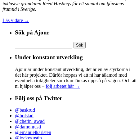
inklusive grundaren Reed Hastings för ett samtal om tjänstens
framtid i Sverige.
Läs vidare →
Sök på Ajour
Sök
efter:
Under konstant utveckling
Ajour är under konstant utveckling, det är en av styrkorna i
det här projektet. Därför hoppas vi att ni har tålamod med
eventuella tokigheter som kan tänkas uppstå på vägen. Och att
ni hjälper oss –
följ arbetet här →
Följ oss på Twitter
@baskrud
@bolstad
@cherin_awad
@damonrasti
@emanuelkarlsten
@jockegustin