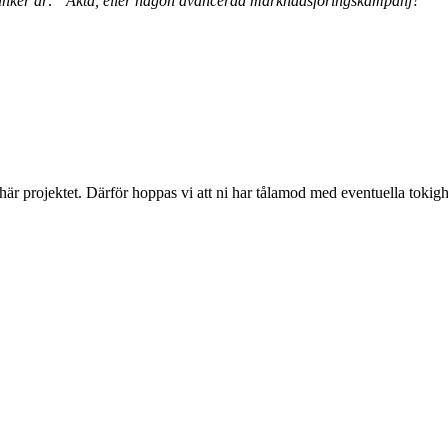
ag tänker är: ”Äkta, eller någon avancerad marknadsföringskampanj?”
 här projektet. Därför hoppas vi att ni har tålamod med eventuella toki