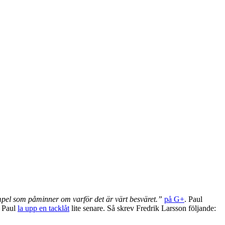
xempel som påminner om varför det är värt besväret.”
på G+
. Paul
t Paul
la upp en tacklåt
lite senare. Så skrev Fredrik Larsson följande: