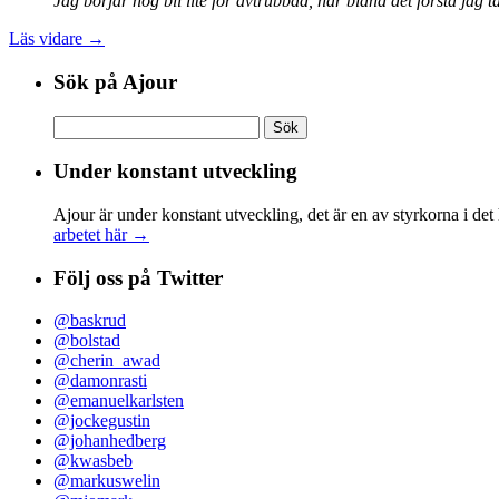
Jag börjar nog bli lite för avtrubbad, när bland det första j
Läs vidare →
Sök på Ajour
Sök
efter:
Under konstant utveckling
Ajour är under konstant utveckling, det är en av styrkorna i det
arbetet här →
Följ oss på Twitter
@baskrud
@bolstad
@cherin_awad
@damonrasti
@emanuelkarlsten
@jockegustin
@johanhedberg
@kwasbeb
@markuswelin