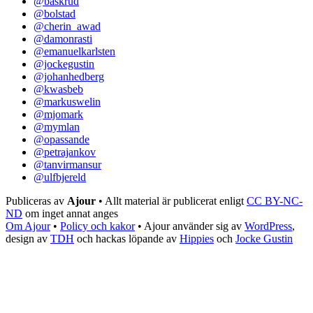
@baskrud
@bolstad
@cherin_awad
@damonrasti
@emanuelkarlsten
@jockegustin
@johanhedberg
@kwasbeb
@markuswelin
@mjomark
@mymlan
@opassande
@petrajankov
@tanvirmansur
@ulfbjereld
Publiceras av
Ajour
• Allt material är publicerat enligt
CC BY-NC-
ND
om inget annat anges
Om Ajour
•
Policy och kakor
•
Ajour använder sig av
WordPress
,
design av
TDH
och hackas löpande av
Hippies
och
Jocke Gustin