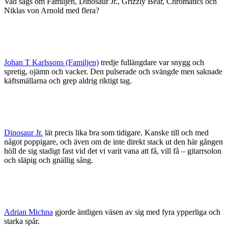
Vad sägs om Familjen, Dinosaur Jr., Grizzly Bear, Chromatics och
Niklas von Arnold med flera?
Johan T Karlssons (Familjen)
tredje fullängdare var snygg och
spretig, ojämn och vacker. Den pulserade och svängde men saknade
käftsmällarna och grep aldrig riktigt tag.
Dinosaur Jr.
lät precis lika bra som tidigare. Kanske till och med
något poppigare, och även om de inte direkt stack ut den här gången
höll de sig stadigt fast vid det vi varit vana att få, vill få – gitarrsolon
och släpig och gnällig sång.
Adrian Michna
gjorde äntligen väsen av sig med fyra ypperliga och
starka spår.