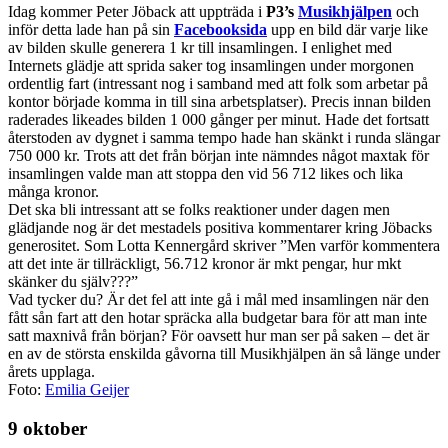
Idag kommer Peter Jöback att uppträda i
P3’s
Musikhjälpen
och
inför detta lade han på sin
Facebooksida
upp en bild där varje like
av bilden skulle generera 1 kr till insamlingen. I enlighet med
Internets glädje att sprida saker tog insamlingen under morgonen
ordentlig fart (intressant nog i samband med att folk som arbetar på
kontor började komma in till sina arbetsplatser). Precis innan bilden
raderades likeades bilden 1 000 gånger per minut. Hade det fortsatt
återstoden av dygnet i samma tempo hade han skänkt i runda slängar
750 000 kr. Trots att det från början inte nämndes något maxtak för
insamlingen valde man att stoppa den vid 56 712 likes och lika
många kronor.
Det ska bli intressant att se folks reaktioner under dagen men
glädjande nog är det mestadels positiva kommentarer kring Jöbacks
generositet. Som Lotta Kennergård skriver ”Men varför kommentera
att det inte är tillräckligt, 56.712 kronor är mkt pengar, hur mkt
skänker du själv???”
Vad tycker du? Är det fel att inte gå i mål med insamlingen när den
fått sån fart att den hotar spräcka alla budgetar bara för att man inte
satt maxnivå från början? För oavsett hur man ser på saken – det är
en av de största enskilda gåvorna till Musikhjälpen än så länge under
årets upplaga.
Foto:
Emilia Geijer
9 oktober