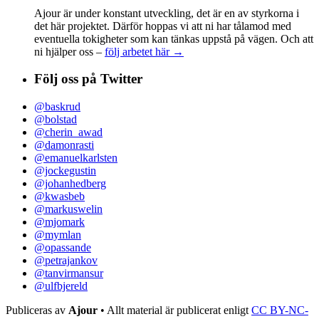
Ajour är under konstant utveckling, det är en av styrkorna i
det här projektet. Därför hoppas vi att ni har tålamod med
eventuella tokigheter som kan tänkas uppstå på vägen. Och att
ni hjälper oss –
följ arbetet här →
Följ oss på Twitter
@baskrud
@bolstad
@cherin_awad
@damonrasti
@emanuelkarlsten
@jockegustin
@johanhedberg
@kwasbeb
@markuswelin
@mjomark
@mymlan
@opassande
@petrajankov
@tanvirmansur
@ulfbjereld
Publiceras av
Ajour
• Allt material är publicerat enligt
CC BY-NC-