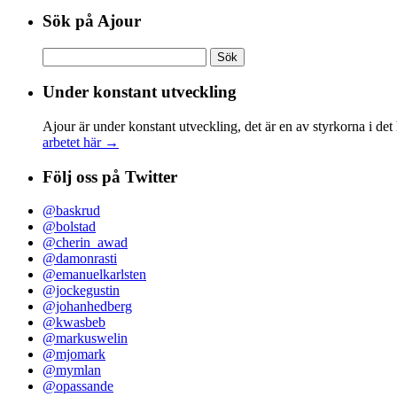
Sök på Ajour
Sök
efter:
Under konstant utveckling
Ajour är under konstant utveckling, det är en av styrkorna i det
arbetet här →
Följ oss på Twitter
@baskrud
@bolstad
@cherin_awad
@damonrasti
@emanuelkarlsten
@jockegustin
@johanhedberg
@kwasbeb
@markuswelin
@mjomark
@mymlan
@opassande