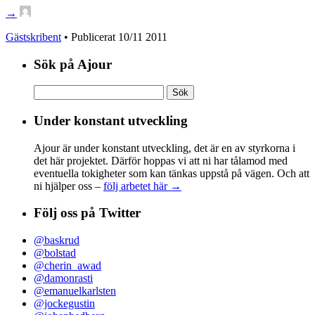
→
Gästskribent
• Publicerat
10/11 2011
Sök på Ajour
Sök
efter:
Under konstant utveckling
Ajour är under konstant utveckling, det är en av styrkorna i
det här projektet. Därför hoppas vi att ni har tålamod med
eventuella tokigheter som kan tänkas uppstå på vägen. Och att
ni hjälper oss –
följ arbetet här →
Följ oss på Twitter
@baskrud
@bolstad
@cherin_awad
@damonrasti
@emanuelkarlsten
@jockegustin