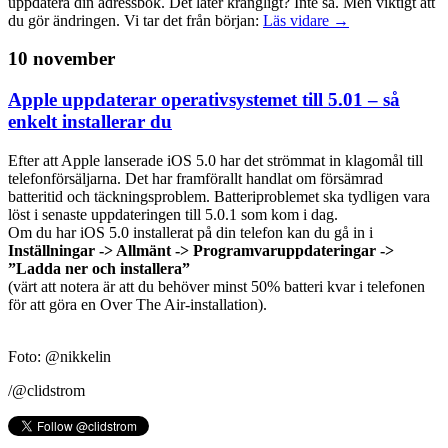
uppdatera din adressbok. Det låter krångligt? Inte så. Men viktigt att
du gör ändringen. Vi tar det från början:
Läs vidare →
10 november
Apple uppdaterar operativsystemet till 5.01 – så
enkelt installerar du
Efter att Apple lanserade iOS 5.0 har det strömmat in klagomål till
telefonförsäljarna. Det har framförallt handlat om försämrad
batteritid och täckningsproblem. Batteriproblemet ska tydligen vara
löst i senaste uppdateringen till 5.0.1 som kom i dag.
Om du har iOS 5.0 installerat på din telefon kan du gå in i
Inställningar -> Allmänt -> Programvaruppdateringar ->
”Ladda ner och installera”
(värt att notera är att du behöver minst 50% batteri kvar i telefonen
för att göra en Over The Air-installation).
Foto: @nikkelin
/@clidstrom