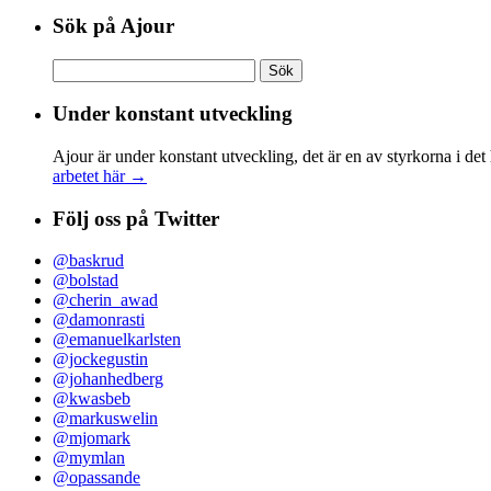
Sök på Ajour
Sök
efter:
Under konstant utveckling
Ajour är under konstant utveckling, det är en av styrkorna i det
arbetet här →
Följ oss på Twitter
@baskrud
@bolstad
@cherin_awad
@damonrasti
@emanuelkarlsten
@jockegustin
@johanhedberg
@kwasbeb
@markuswelin
@mjomark
@mymlan
@opassande