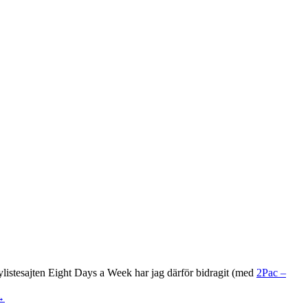
stesajten Eight Days a Week har jag därför bidragit (med
2Pac –
→