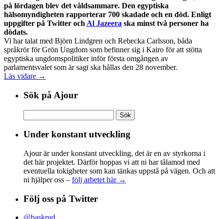
på lördagen blev det våldsammare. Den egyptiska
hälsomyndigheten rapporterar 700 skadade och en död. Enligt
uppgifter på Twitter och
Al Jazeera
ska minst två personer ha
dödats.
Vi har talat med Björn Lindgren och Rebecka Carlsson, båda
språkrör för Grön Ungdom som befinner sig i Kairo för att stötta
egyptiska ungdomspolitiker inför första omgången av
parlamentsvalet som är sagt ska hållas den 28 november.
Läs vidare →
Sök på Ajour
Sök
efter:
Under konstant utveckling
Ajour är under konstant utveckling, det är en av styrkorna i
det här projektet. Därför hoppas vi att ni har tålamod med
eventuella tokigheter som kan tänkas uppstå på vägen. Och att
ni hjälper oss –
följ arbetet här →
Följ oss på Twitter
@baskrud