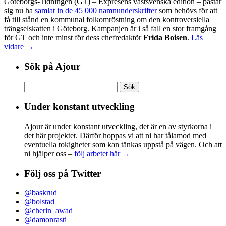
Göteborgs-Tidningen (GT) – Expresens västsvenska edition – påstår
sig nu ha
samlat in de 45 000 namnunderskrifter
som behövs för att
få till stånd en kommunal folkomröstning om den kontroversiella
trängselskatten i Göteborg. Kampanjen är i så fall en stor framgång
för GT och inte minst för dess chefredaktör
Frida Boisen
.
Läs
vidare →
Sök på Ajour
Sök
efter:
Under konstant utveckling
Ajour är under konstant utveckling, det är en av styrkorna i
det här projektet. Därför hoppas vi att ni har tålamod med
eventuella tokigheter som kan tänkas uppstå på vägen. Och att
ni hjälper oss –
följ arbetet här →
Följ oss på Twitter
@baskrud
@bolstad
@cherin_awad
@damonrasti