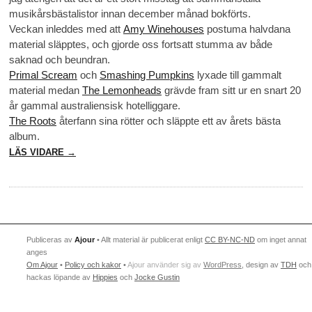
musikårsbästalistor innan december månad bokförts.
Veckan inleddes med att
Amy Winehouses
postuma halvdana
material släpptes, och gjorde oss fortsatt stumma av både
saknad och beundran.
Primal Scream
och
Smashing Pumpkins
lyxade till gammalt
material medan
The Lemonheads
grävde fram sitt ur en snart 20
år gammal australiensisk hotelliggare.
The Roots
återfann sina rötter och släppte ett av årets bästa
album.
LÄS VIDARE →
Publiceras av
Ajour
• Allt material är publicerat enligt
CC BY-NC-ND
om inget annat
anges
Om Ajour
•
Policy och kakor
•
Ajour använder sig av
WordPress
, design av
TDH
och
hackas löpande av
Hippies
och
Jocke Gustin