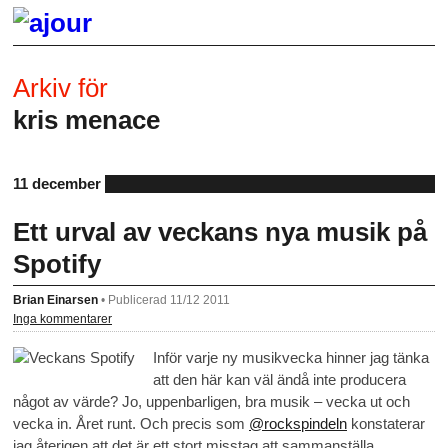
Arkiv för
kris menace
11 december
Ett urval av veckans nya musik på
Spotify
Brian Einarsen
•
Publicerad 11/12 2011
Inga kommentarer
Inför varje ny musikvecka hinner jag tänka
att den här kan väl ändå inte producera
något av värde? Jo, uppenbarligen, bra musik – vecka ut och
vecka in. Året runt. Och precis som
@rockspindeln
konstaterar
jag återigen att det är ett stort misstag att sammanställa