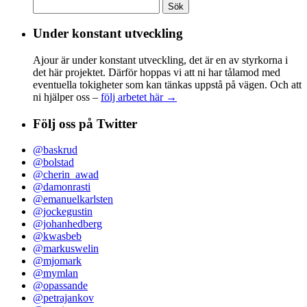
Sök
efter:
Under konstant utveckling
Ajour är under konstant utveckling, det är en av styrkorna i
det här projektet. Därför hoppas vi att ni har tålamod med
eventuella tokigheter som kan tänkas uppstå på vägen. Och att
ni hjälper oss –
följ arbetet här →
Följ oss på Twitter
@baskrud
@bolstad
@cherin_awad
@damonrasti
@emanuelkarlsten
@jockegustin
@johanhedberg
@kwasbeb
@markuswelin
@mjomark
@mymlan
@opassande
@petrajankov