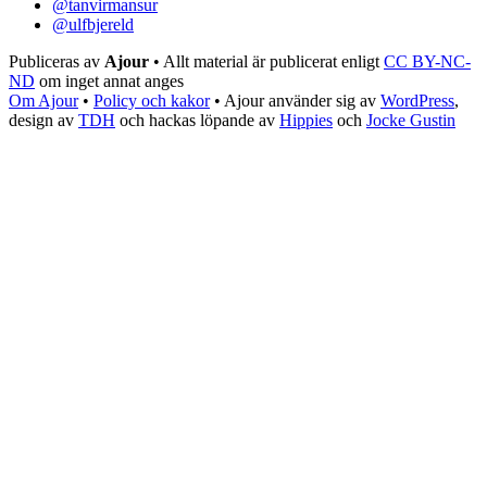
@tanvirmansur
@ulfbjereld
Publiceras av
Ajour
• Allt material är publicerat enligt
CC BY-NC-
ND
om inget annat anges
Om Ajour
•
Policy och kakor
•
Ajour använder sig av
WordPress
,
design av
TDH
och hackas löpande av
Hippies
och
Jocke Gustin