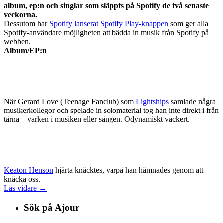
album, ep:n och singlar som släppts på Spotify de två senaste
veckorna.
Dessutom har
Spotify lanserat Spotify Play-knappen
som ger alla
Spotify-användare möjligheten att bädda in musik från Spotify på
webben.
Album/EP:n
När Gerard Love (Teenage Fanclub) som
Lightships
samlade några
musikerkollegor och spelade in solomaterial tog han inte direkt i från
tårna – varken i musiken eller sången. Odynamiskt vackert.
Keaton Henson
hjärta knäcktes, varpå han hämnades genom att
knäcka oss.
Läs vidare →
Sök på Ajour