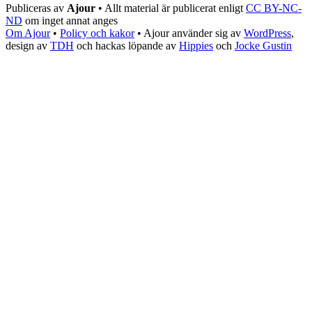
Publiceras av
Ajour
• Allt material är publicerat enligt
CC BY-NC-
ND
om inget annat anges
Om Ajour
•
Policy och kakor
•
Ajour använder sig av
WordPress
,
design av
TDH
och hackas löpande av
Hippies
och
Jocke Gustin