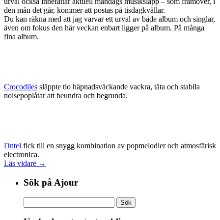
urval också innefattar aktuell måndags musiksläpp – som framöver, i
den mån det går, kommer att postas på tisdagkvällar.
Du kan räkna med att jag varvar ett urval av både album och singlar,
även om fokus den här veckan enbart ligger på album. På många
fina album.
Crocodiles
släppte tio häpnadsväckande vackra, täta och stabila
noisepoplåtar att beundra och begrunda.
Dntel
fick till en snygg kombination av popmelodier och atmosfärisk
electronica.
Läs vidare →
Sök på Ajour
Sök
efter: