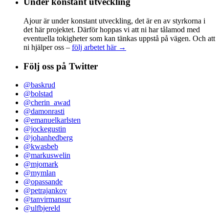
Under konstant utveckling
Ajour är under konstant utveckling, det är en av styrkorna i
det här projektet. Därför hoppas vi att ni har tålamod med
eventuella tokigheter som kan tänkas uppstå på vägen. Och att
ni hjälper oss –
följ arbetet här →
Följ oss på Twitter
@baskrud
@bolstad
@cherin_awad
@damonrasti
@emanuelkarlsten
@jockegustin
@johanhedberg
@kwasbeb
@markuswelin
@mjomark
@mymlan
@opassande
@petrajankov
@tanvirmansur
@ulfbjereld