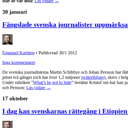
Här är vår lista:
Läs vidare →
30 januari
Fängslade svenska journalister uppmärksa
Emanuel Karlsten
•
Publicerad 30/1 2012
Inga kommentarer
De svenska journalisterna Martin Schibbye och Johan Persson har fått ov
priset två gånger (och har över 1,2 miljoner
twitterföljare
), skrev i he
Under rubriken ”
What’s he got to hide
” berättar Kristof om hur han j
och Persson:
Läs vidare →
17 oktober
I dag kan svenskarnas rättegång i Etiopien 