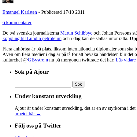
Emanuel Karlsten
•
Publicerad 17/10 2011
6 kommentarer
De två svenska journalisterna
Martin Schibbye
och Johan Perssons står 
koppling till Lundin petroleum
och i dag kan de ställas inför rätta.
Upp
Flera anhöriga är på plats, liksom internationella diplomater som ska 
Även om flera medier i dag är på tå för att bevaka händelsen blir det
kulturchef @
GBystrom
nu på morgonen twittrade det här:
Läs vidar
Sök på Ajour
Sök
efter:
Under konstant utveckling
Ajour är under konstant utveckling, det är en av styrkorna i det
arbetet här →
Följ oss på Twitter