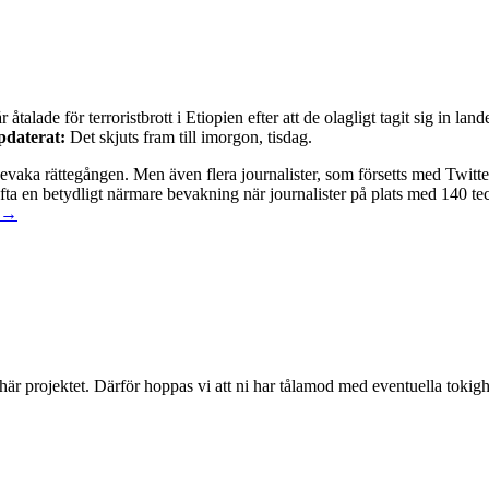
åtalade för terroristbrott i Etiopien efter att de olagligt tagit sig in land
daterat:
Det skjuts fram till imorgon, tisdag.
bevaka rättegången. Men även flera journalister, som försetts med Twitt
 ofta en betydligt närmare bevakning när journalister på plats med 140 
e →
 här projektet. Därför hoppas vi att ni har tålamod med eventuella toki