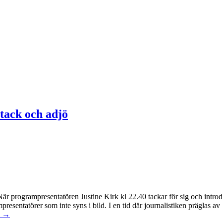
 tack och adjö
När programpresentatören Justine Kirk kl 22.40 tackar för sig och introd
entatörer som inte syns i bild. I en tid där journalistiken präglas av 
e →