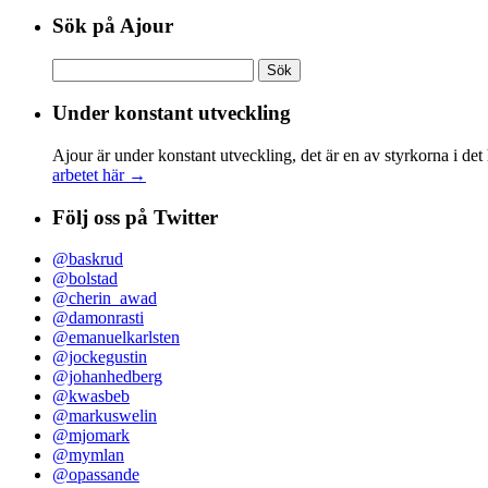
Sök på Ajour
Sök
efter:
Under konstant utveckling
Ajour är under konstant utveckling, det är en av styrkorna i det
arbetet här →
Följ oss på Twitter
@baskrud
@bolstad
@cherin_awad
@damonrasti
@emanuelkarlsten
@jockegustin
@johanhedberg
@kwasbeb
@markuswelin
@mjomark
@mymlan
@opassande