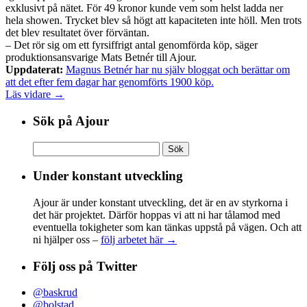
exklusivt på nätet. För 49 kronor kunde vem som helst ladda ner
hela showen. Trycket blev så högt att kapaciteten inte höll. Men trots
det blev resultatet över förväntan.
– Det rör sig om ett fyrsiffrigt antal genomförda köp, säger
produktionsansvarige Mats Betnér till Ajour.
Uppdaterat:
Magnus Betnér har nu själv bloggat och berättar om
att det efter fem dagar har genomförts 1900 köp.
Läs vidare →
Sök på Ajour
Sök
efter:
Under konstant utveckling
Ajour är under konstant utveckling, det är en av styrkorna i
det här projektet. Därför hoppas vi att ni har tålamod med
eventuella tokigheter som kan tänkas uppstå på vägen. Och att
ni hjälper oss –
följ arbetet här →
Följ oss på Twitter
@baskrud
@bolstad