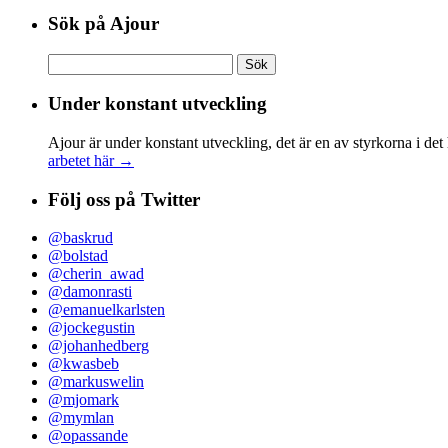
Sök på Ajour
Sök
efter:
Under konstant utveckling
Ajour är under konstant utveckling, det är en av styrkorna i det
arbetet här →
Följ oss på Twitter
@baskrud
@bolstad
@cherin_awad
@damonrasti
@emanuelkarlsten
@jockegustin
@johanhedberg
@kwasbeb
@markuswelin
@mjomark
@mymlan
@opassande