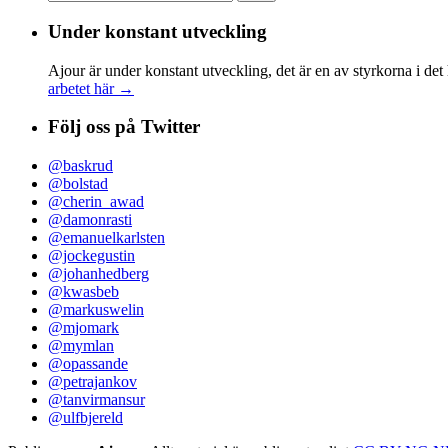
efter:
Under konstant utveckling
Ajour är under konstant utveckling, det är en av styrkorna i det
arbetet här →
Följ oss på Twitter
@baskrud
@bolstad
@cherin_awad
@damonrasti
@emanuelkarlsten
@jockegustin
@johanhedberg
@kwasbeb
@markuswelin
@mjomark
@mymlan
@opassande
@petrajankov
@tanvirmansur
@ulfbjereld