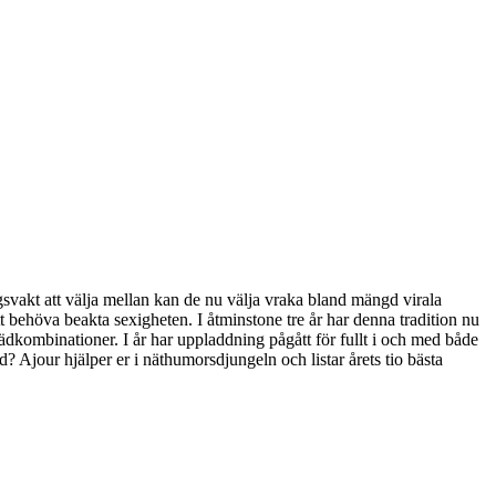
gsvakt att välja mellan kan de nu välja vraka bland mängd virala
tt behöva beakta sexigheten. I åtminstone tre år har denna tradition nu
lädkombinationer. I år har uppladdning pågått för fullt i och med både
 Ajour hjälper er i näthumorsdjungeln och listar årets tio bästa