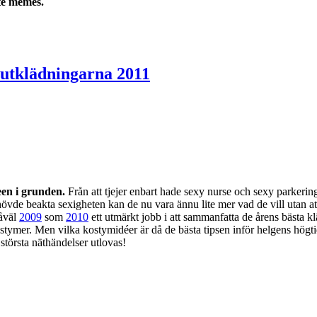
ste memes.
nutklädningarna 2011
en i grunden.
Från att tjejer enbart hade sexy nurse och sexy parkerin
behövde beakta sexigheten kan de nu vara ännu lite mer vad de vill utan a
såväl
2009
som
2010
ett utmärkt jobb i att sammanfatta de årens bästa k
ymer. Men vilka kostymidéer är då de bästa tipsen inför helgens högtid?
största näthändelser utlovas!