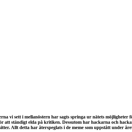
na vi sett i mellanöstern har sagts springa ur nätets möjligheter fö
att ständigt elda på kritiken. Dessutom har hackarna och hackandet
tter. Allt detta har återspeglats i de meme som uppstått under året,