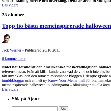
som är i ständig rörelse och utveckling. Detta är årets 10 viktiga
Läs vidare →
28 oktober
Topp tio bästa memeinspirerade hallowee
Jack Werner
•
Publicerad 28/10 2011
6 kommentarer
Nätet har förändrat den amerikanska maskeradhögtiden hallowe
referensdressar. Från att killar kunde vara vad de ville och inte alls 
fått utvecklas, och den numera avsomnade bloggen Urlesque gjorde 
tumblrbloggar
och en helt ny
Know Your Meme-mall
för bra memekost
memeinspirerade halloweenutklädningarna – blinkningar till alla årets 
Läs vidare →
Sök på Ajour
Sök