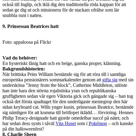
också till Inglip, och iklä dig den traditionella röda kappan för att
sedan ge dig ut och missionera för de stackars ofrälse som lär
snubbla runt i natten.
9. Prinsessan Beatrices hatt
Foto: appaloosa på Flickr
Vad du behöver:
En hysteriskt fånig hatt och en beige, ganska proper, klänning.
Bakgrundshistorien:
När brittiska Prins William bestämde sig för att röra till i samtliga
europeiska pensionärers sommarkalender genom att
gifta sig
med sin
undersköna ”Jenny from the block”, Catherine Middleton, utlöste
han inte bara den största rojalistiska yran och republikanska
gruffigheten sedan vår egen Viktoria gick och gängade sig – han tog
också det första spadtaget för den underligaste memegrop den här
sidan keyboard cat. Wills yngre kusin, prinsessan Beatrice, bestämde
sig nämligen för att komma till bröllopet iklädd… förvirring. Hennes
Philip Treacy-designade hatt gjorde omedelbar succé på nätet, och
har sedan dess synts i såväl
Vita Huset
som i
Pokémon
– och kanske
på din halloweenfest?
8. Charlie Sheen