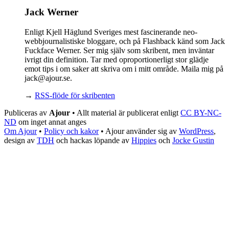
Jack Werner
Enligt Kjell Häglund Sveriges mest fascinerande neo-
webbjournalistiske bloggare, och på Flashback känd som Jack
Fuckface Werner. Ser mig själv som skribent, men inväntar
ivrigt din definition. Tar med oproportionerligt stor glädje
emot tips i om saker att skriva om i mitt område. Maila mig på
jack@ajour.se.
→
RSS-flöde för skribenten
Publiceras av
Ajour
• Allt material är publicerat enligt
CC BY-NC-
ND
om inget annat anges
Om Ajour
•
Policy och kakor
•
Ajour använder sig av
WordPress
,
design av
TDH
och hackas löpande av
Hippies
och
Jocke Gustin