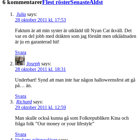
6 kommentarer
Flest röster
Senaste
Äldst
Julia
says:
28 oktober 2011 kl. 17:53
Faktum är att min syster är utklädd till Nyan Cat ikväll. Det
var en del jobb med dräkten som jag förstått men utklädnaden
är ju en garanterad hit!
Svara
Joseph
says:
28 oktober 2011 kl. 18:31
Underbart! Synd att man inte har någon halloweensfest att gå
på… än.
Svara
Richard
says:
29 oktober 2011 kl. 12:59
Man skulle också kunna gå som Folkrepubliken Kina och
fråga folk ”Our money or your lifestyle”
Svara
Veckans nätsnackisar
says: