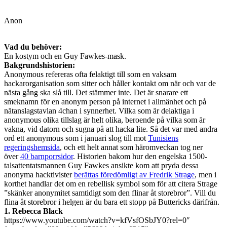
Anon
Vad du behöver:
En kostym och en Guy Fawkes-mask.
Bakgrundshistorien:
Anonymous refereras ofta felaktigt till som en vaksam
hackarorganisation som sitter och håller kontakt om när och var de
nästa gång ska slå till. Det stämmer inte. Det är snarare ett
smeknamn för en anonym person på internet i allmänhet och på
nätanslagstavlan 4chan i synnerhet. Vilka som är delaktiga i
anonymous olika tillslag är helt olika, beroende på vilka som är
vakna, vid datorn och sugna på att hacka lite. Så det var med andra
ord ett anonymous som i januari slog till mot
Tunisiens
regeringshemsida
, och ett helt annat som häromveckan tog ner
över
40 barnporrsidor
. Historien bakom hur den engelska 1500-
talsattentatsmannen Guy Fawkes ansikte kom att pryda dessa
anonyma hacktivister
berättas föredömligt av Fredrik Strage
, men i
korthet handlar det om en rebellisk symbol som för att citera Strage
”skänker anonymitet samtidigt som den flinar åt storebror”. Vill du
flina åt storebror i helgen är du bara ett stopp på Buttericks därifrån.
1. Rebecca Black
https://www.youtube.com/watch?v=kfVsfOSbJY0?rel=0″