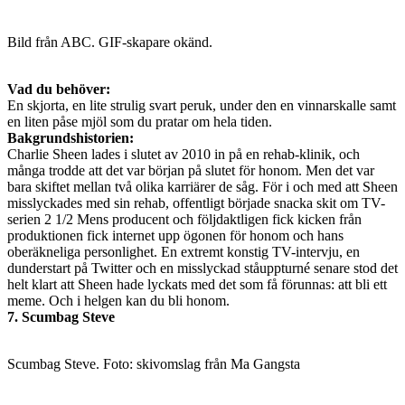
Bild från ABC. GIF-skapare okänd.
Vad du behöver:
En skjorta, en lite strulig svart peruk, under den en vinnarskalle samt
en liten påse mjöl som du pratar om hela tiden.
Bakgrundshistorien:
Charlie Sheen lades i slutet av 2010 in på en rehab-klinik, och
många trodde att det var början på slutet för honom. Men det var
bara skiftet mellan två olika karriärer de såg. För i och med att Sheen
misslyckades med sin rehab, offentligt började snacka skit om TV-
serien 2 1/2 Mens producent och följdaktligen fick kicken från
produktionen fick internet upp ögonen för honom och hans
oberäkneliga personlighet. En extremt konstig TV-intervju, en
dunderstart på Twitter och en misslyckad ståuppturné senare stod det
helt klart att Sheen hade lyckats med det som få förunnas: att bli ett
meme. Och i helgen kan du bli honom.
7. Scumbag Steve
Scumbag Steve. Foto: skivomslag från Ma Gangsta