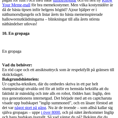
pågått för fullt i och med både
tumblrbloggar
och en helt ny
Know
Your Meme-mall
för bra memekostymer. Men vilka kostymidéer är
då de bästa tipsen inför helgens högtid? Ajour hjälper er i
näthumorsdjungeln och listar årets tio bästa memeinspirerade
halloweenutklädningarna – blinkningar till alla årets största
näthändelser utlovas!
10. En gropaga
En gropaga
Vad du behöver:
En röd cape och ett ansiktsuttryck som är respektfyllt på gränsen till
skräckslaget.
Bakgrundshistorien:
Ur captcha-tekniken, där du ombedes skriva in ett par helt
slumpmässigt utvalda ord för att inför en hemsida bekräfta att du
faktiskt är mänsklig och inte alls en robot, föddes han: Inglip, den
nya generationens internetgud. Det började med att en captcharuta
visade upp budskapet ”inglip summoned”, och en läsare förstod att
det var
något stort på gång
. Nu är de troende – som alltså kallar sig
själva gropagas – uppe
i över 8000
, och på nätet återkommer Inglip
och hans budskap överallt. Så vad väntar du på? Bekänn dig du