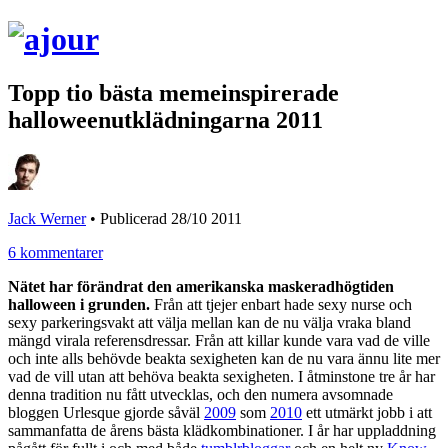
Topp tio bästa memeinspirerade
halloweenutklädningarna 2011
Jack Werner
•
Publicerad 28/10 2011
6 kommentarer
Nätet har förändrat den amerikanska maskeradhögtiden
halloween i grunden.
Från att tjejer enbart hade sexy nurse och
sexy parkeringsvakt att välja mellan kan de nu välja vraka bland
mängd virala referensdressar. Från att killar kunde vara vad de ville
och inte alls behövde beakta sexigheten kan de nu vara ännu lite mer
vad de vill utan att behöva beakta sexigheten. I åtminstone tre år har
denna tradition nu fått utvecklas, och den numera avsomnade
bloggen Urlesque gjorde såväl
2009
som
2010
ett utmärkt jobb i att
sammanfatta de årens bästa klädkombinationer. I år har uppladdning