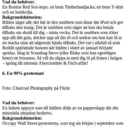
Vad du behöver:
En Boston Red Sox-keps, en brun Timberlandjacka, en brun T-shirt
och en halskedja.
Bakgrundshistorien:
Bilden säger allt: det här är den snubben som lånar din iPod och ger
tillbaks den trasig. Det är snubben som säger att han ska betala
tillbaks sin skuld till dig – nästa vecka. Det är snubben som röker
upp allt ditt gräs, dricker upp all din öl och undrar om han kan få ta
en macka utan att någonsin bjuda tillbaks. Det var i allafall så som
Reddit uppfattade honom när bilden i slutet av januari började
spridas. Idag är Scumbag Steve (eller Blake som han egentligen
heter) ett fenomen. Så vill du slippa ta med dig öl på festen i helgen
– spring till närmsta Abercrombie & Fitch-affär!
6. En 99%-protestant
Foto: Charcoal Photography på Flickr
Vad du behöver:
En ledsen uppsyn som till hälften döljs av en papperslapp där din
miserabla situation beskrivs.
Bakgrundshistorien:
Occupy Wall Street-protesterna, som tog sin början i september som