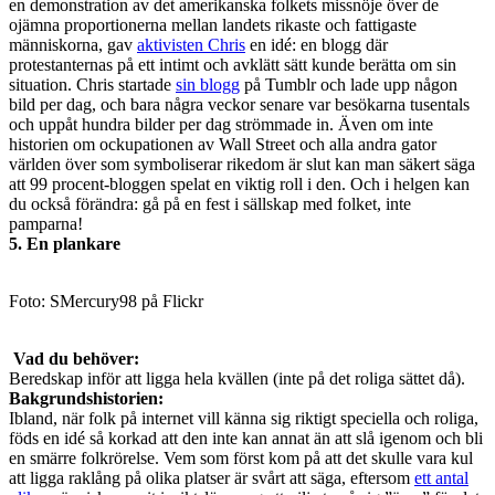
en demonstration av det amerikanska folkets missnöje över de
ojämna proportionerna mellan landets rikaste och fattigaste
människorna, gav
aktivisten Chris
en idé: en blogg där
protestanternas på ett intimt och avklätt sätt kunde berätta om sin
situation. Chris startade
sin blogg
på Tumblr och lade upp någon
bild per dag, och bara några veckor senare var besökarna tusentals
och uppåt hundra bilder per dag strömmade in. Även om inte
historien om ockupationen av Wall Street och alla andra gator
världen över som symboliserar rikedom är slut kan man säkert säga
att 99 procent-bloggen spelat en viktig roll i den. Och i helgen kan
du också förändra: gå på en fest i sällskap med folket, inte
pamparna!
5. En plankare
Foto: SMercury98 på Flickr
Vad du behöver:
Beredskap inför att ligga hela kvällen (inte på det roliga sättet då).
Bakgrundshistorien:
Ibland, när folk på internet vill känna sig riktigt speciella och roliga,
föds en idé så korkad att den inte kan annat än att slå igenom och bli
en smärre folkrörelse. Vem som först kom på att det skulle vara kul
att ligga raklång på olika platser är svårt att säga, eftersom
ett antal