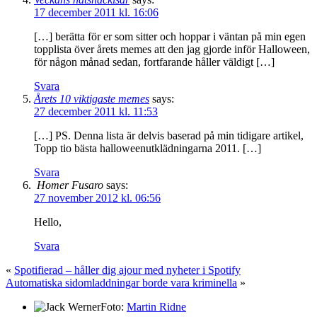
17 december 2011 kl. 16:06
[…] berätta för er som sitter och hoppar i väntan på min egen
topplista över årets memes att den jag gjorde inför Halloween,
för någon månad sedan, fortfarande håller väldigt […]
Svara
Årets 10 viktigaste memes
says:
27 december 2011 kl. 11:53
[…] PS. Denna lista är delvis baserad på min tidigare artikel,
Topp tio bästa halloweenutklädningarna 2011. […]
Svara
Homer Fusaro
says:
27 november 2012 kl. 06:56
Hello,
Svara
«
Spotifierad – håller dig ajour med nyheter i Spotify
Automatiska sidomladdningar borde vara kriminella
»
Foto:
Martin Ridne