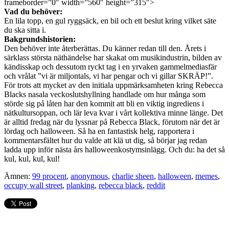
frameborder=”0″ width=”560″ height=”315″>
Vad du behöver:
En lila topp, en gul ryggsäck, en bil och ett beslut kring vilket säte
du ska sitta i.
Bakgrundshistorien:
Den behöver inte återberättas. Du känner redan till den. Årets i
särklass största näthändelse har skakat om musikindustrin, bilden av
kändisskap och dessutom ryckt tag i en yrvaken gammelmediasfär
och vrålat ”vi är miljontals, vi har pengar och vi gillar SKRÄP!”.
För trots att mycket av den initiala uppmärksamheten kring Rebecca
Blacks nasala veckoslutshyllning handlade om hur många som
störde sig på låten har den kommit att bli en viktig ingrediens i
nätkultursoppan, och lär leva kvar i vårt kollektiva minne länge. Det
är alltid fredag när du lyssnar på Rebecca Black, förutom när det är
lördag och halloween. Så ha en fantastisk helg, rapportera i
kommentarsfältet hur du valde att klä ut dig, så börjar jag redan
ladda upp inför nästa års halloweenkostymsinlägg. Och du: ha det så
kul, kul, kul, kul!
Ämnen:
99 procent
,
anonymous
,
charlie sheen
,
halloween
,
memes
,
occupy wall street
,
planking
,
rebecca black
,
reddit