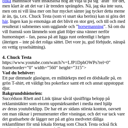
olika
människor varit insiktslösa nog att vilja ta på sig ”äran” för det,
men klart är att det var i år trenden sprängdes. Nå, jag ska inte sura,
men om ni vill läsa mer om hur mycket sämre jag tycker detta meme
är än, tja, t.ex. Chuck Testa (som vi snart ska beröra) kan ni göra det
här
. Ingen kan ju emotsäga att det blivit en stor grej, och till och med
resulterat i submemes som ugglande och ”
horsemanning
”. Så om du
vill framstå som lämmeln som glatt följer sina vänner nerför
humorstupet – fan, passa på att ligga runt ordentligt i helgen
(återigen – inte på det roliga sättet. Det vore ju, gud förbjude, närapå
en vettig sysselsättning).
4. Chuck Testa
https://www.youtube.com/watch?v=LJP1DphOWPs?rel=0″
frameborder=”0″ width=”560″ height=”315″>
Vad du behöver:
Ett par dimmade glasögon, en militärkeps med en dödskalle på, en
grön T-shirt, ett väldigt bra pokerface samt ett och annat uppstoppat
djur.
Bakgrundshistorien:
Succéduon Rhett and Link tjänar såväl sjusiffriga belopp på
reklamintäkter som enorm uppmärksamhet i media med hjälp
av deras youtubeklipp. De har ett av sidans största konton, oavsett
om man räknar i prenumeranter eller visningar, och det var tack vare
det gratisarbete de lägger ner på att göra medvetet dåliga
reklamfilmer för små lokala företag som Chuck Testa också fick