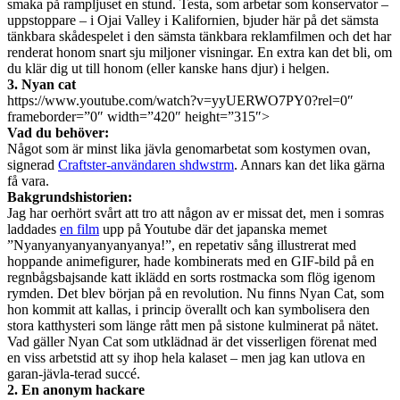
smaka på rampljuset en stund. Testa, som arbetar som konservator –
uppstoppare – i Ojai Valley i Kalifornien, bjuder här på det sämsta
tänkbara skådespelet i den sämsta tänkbara reklamfilmen och det har
renderat honom snart sju miljoner visningar. En extra kan det bli, om
du klär dig ut till honom (eller kanske hans djur) i helgen.
3. Nyan cat
https://www.youtube.com/watch?v=yyUERWO7PY0?rel=0″
frameborder=”0″ width=”420″ height=”315″>
Vad du behöver:
Något som är minst lika jävla genomarbetat som kostymen ovan,
signerad
Craftster-användaren shdwstrm
. Annars kan det lika gärna
få vara.
Bakgrundshistorien:
Jag har oerhört svårt att tro att någon av er missat det, men i somras
laddades
en film
upp på Youtube där det japanska memet
”Nyanyanyanyanyanyanya!”, en repetativ sång illustrerat med
hoppande animefigurer, hade kombinerats med en GIF-bild på en
regnbågsbajsande katt iklädd en sorts rostmacka som flög igenom
rymden. Det blev början på en revolution. Nu finns Nyan Cat, som
hon kommit att kallas, i princip överallt och kan symbolisera den
stora katthysteri som länge rått men på sistone kulminerat på nätet.
Vad gäller Nyan Cat som utklädnad är det visserligen förenat med
en viss arbetstid att sy ihop hela kalaset – men jag kan utlova en
garan-jävla-terad succé.
2. En anonym hackare