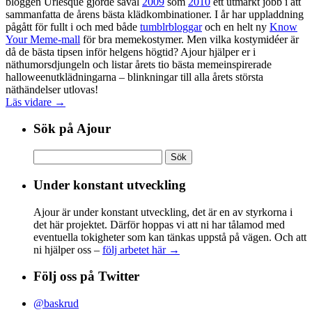
bloggen Urlesque gjorde såväl
2009
som
2010
ett utmärkt jobb i att
sammanfatta de årens bästa klädkombinationer. I år har uppladdning
pågått för fullt i och med både
tumblrbloggar
och en helt ny
Know
Your Meme-mall
för bra memekostymer. Men vilka kostymidéer är
då de bästa tipsen inför helgens högtid? Ajour hjälper er i
näthumorsdjungeln och listar årets tio bästa memeinspirerade
halloweenutklädningarna – blinkningar till alla årets största
näthändelser utlovas!
Läs vidare →
Sök på Ajour
Sök
efter:
Under konstant utveckling
Ajour är under konstant utveckling, det är en av styrkorna i
det här projektet. Därför hoppas vi att ni har tålamod med
eventuella tokigheter som kan tänkas uppstå på vägen. Och att
ni hjälper oss –
följ arbetet här →
Följ oss på Twitter
@baskrud