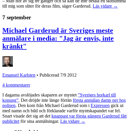
– Man hör av sig tre gånger och så kan de inte betala en skitsumma
till mig som sliter för deras film, säger Garderud.
Läs vidare →
7 september
Michael Garderud är Sveriges meste
anmälare i media: "Jag är envis, inte
kränkt"
Emanuel Karlsten
•
Publicerad 7/9 2012
4 kommentarer
I dagarna avslöjades skaparen av myntet
”Sveriges horkarl till
konung”
. Det dröjde inte länge förrän
första anmälan damp ner hos
polisen
. Den kom från Michael Garderud som i
Expressen
gick ut
med namn och bild och förklarade varför myntskapandet var fel.
Snart visade det sig att det
knappast var första gången Garderud fått
publicitet
för sina anmälningar.
Läs vidare →