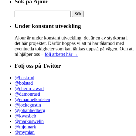
Sök på Ajour
Sök
efter:
Under konstant utveckling
Ajour är under konstant utveckling, det är en av styrkorna i
det här projektet. Därför hoppas vi att ni har tålamod med
eventuella tokigheter som kan tänkas uppstå på vägen. Och att
ni hjälper oss –
följ arbetet här →
Följ oss på Twitter
@baskrud
@bolstad
@cherin_awad
@damonrasti
@emanuelkarlsten
@jockegustin
@johanhedberg
@kwasbeb
@markuswelin
@mjomark
@mymlan