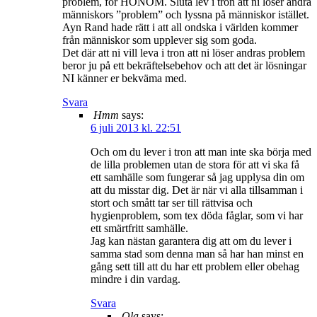
problem, för HONOM. Sluta lev i tron att ni löser andra
människors ”problem” och lyssna på människor istället.
Ayn Rand hade rätt i att all ondska i världen kommer
från människor som upplever sig som goda.
Det där att ni vill leva i tron att ni löser andras problem
beror ju på ett bekräftelsebehov och att det är lösningar
NI känner er bekväma med.
Svara
Hmm
says:
6 juli 2013 kl. 22:51
Och om du lever i tron att man inte ska börja med
de lilla problemen utan de stora för att vi ska få
ett samhälle som fungerar så jag upplysa din om
att du misstar dig. Det är när vi alla tillsamman i
stort och smått tar ser till rättvisa och
hygienproblem, som tex döda fåglar, som vi har
ett smärtfritt samhälle.
Jag kan nästan garantera dig att om du lever i
samma stad som denna man så har han minst en
gång sett till att du har ett problem eller obehag
mindre i din vardag.
Svara
Ola
says: