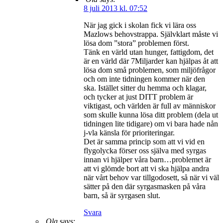
8 juli 2013 kl. 07:52
När jag gick i skolan fick vi lära oss
Mazlows behovstrappa. Självklart måste vi
lösa dom ”stora” problemen först.
Tänk en värld utan hunger, fattigdom, det
är en värld där 7Miljarder kan hjälpas åt att
lösa dom små problemen, som miljöfrågor
och om inte tidningen kommer när den
ska. Istället sitter du hemma och klagar,
och tycker at just DITT problem är
viktigast, och världen är full av människor
som skulle kunna lösa ditt problem (dela ut
tidningen lite tidigare) om vi bara hade nån
j-vla känsla för prioriteringar.
Det är samma princip som att vi vid en
flygolycka förser oss själva med syrgas
innan vi hjälper våra barn…problemet är
att vi glömde bort att vi ska hjälpa andra
när vårt behov var tillgodosett, så när vi väl
sätter på den där syrgasmasken på våra
barn, så är syrgasen slut.
Svara
Ola
says: