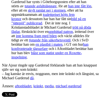
Garderud har synts i Göteborgsposten efter att han
störts av
tutande asfaltsläggare
, för att
han inte fått lön
,
efter att en
skylt ramlat ner i stormen
, efter att ha
uppmärksammats att
toalettpriset höjts fem
kronor
och dessutom har han har fått sin
bild på en
”jättepöl” publicerad
. Det är inte nog. I
Kristianstadsbladet är Michael Garderud
trött på döda
fåglar
, förskräckt över en
upphittad patron
, irriterad över
att
inte komma fram med bilen
och väckt alldeles för
tidigt av ett
tjutande från säkerhetsventil
. Och i SvD
berättar han om
en plastbit i maten
, i GT om hur
han
konfronterade tågsurfare
och i Aftonbladet berättar han
hur han blev
blåst som statist under en Roxette-
inspelning
.
När Ajour ringde upp Garderud förklarade han att han knappast
själv ser sig som kränkt:
– Jag kanske är envis, noggrann, men inte kränkt och långsint, sa
Michael Garderud
då
.
Ämnen:
aftonbladet
,
kränkt
,
media
,
michael garderud