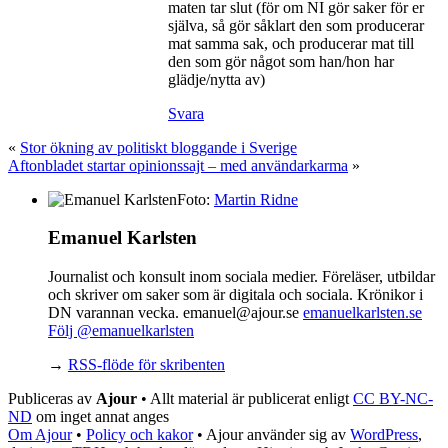
maten tar slut (för om NI gör saker för er
själva, så gör såklart den som producerar
mat samma sak, och producerar mat till
den som gör något som han/hon har
glädje/nytta av)
Svara
«
Stor ökning av politiskt bloggande i Sverige
Aftonbladet startar opinionssajt – med användarkarma
»
Foto:
Martin Ridne
Emanuel Karlsten
Journalist och konsult inom sociala medier. Föreläser, utbildar
och skriver om saker som är digitala och sociala. Krönikor i
DN varannan vecka. emanuel@ajour.se
emanuelkarlsten.se
Följ @emanuelkarlsten
→
RSS-flöde för skribenten
Publiceras av
Ajour
• Allt material är publicerat enligt
CC BY-NC-
ND
om inget annat anges
Om Ajour
•
Policy och kakor
•
Ajour använder sig av
WordPress
,