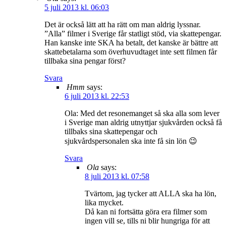
5 juli 2013 kl. 06:03
Det är också lätt att ha rätt om man aldrig lyssnar.
”Alla” filmer i Sverige får statligt stöd, via skattepengar.
Han kanske inte SKA ha betalt, det kanske är bättre att
skattebetalarna som överhuvudtaget inte sett filmen får
tillbaka sina pengar först?
Svara
Hmm
says:
6 juli 2013 kl. 22:53
Ola: Med det resonemanget så ska alla som lever
i Sverige man aldrig utnyttjar sjukvården också få
tillbaks sina skattepengar och
sjukvårdspersonalen ska inte få sin lön 😉
Svara
Ola
says:
8 juli 2013 kl. 07:58
Tvärtom, jag tycker att ALLA ska ha lön,
lika mycket.
Då kan ni fortsätta göra era filmer som
ingen vill se, tills ni blir hungriga för att