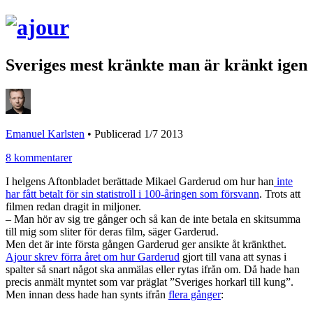
Sveriges mest kränkte man är kränkt igen
Emanuel Karlsten
•
Publicerad 1/7 2013
8 kommentarer
I helgens Aftonbladet berättade Mikael Garderud om hur han
inte
har fått betalt för sin statistroll i 100-åringen som försvann
. Trots att
filmen redan dragit in miljoner.
– Man hör av sig tre gånger och så kan de inte betala en skitsumma
till mig som sliter för deras film, säger Garderud.
Men det är inte första gången Garderud ger ansikte åt kränkthet.
Ajour skrev förra året om hur Garderud
gjort till vana att synas i
spalter så snart något ska anmälas eller rytas ifrån om. Då hade han
precis anmält myntet som var präglat ”Sveriges horkarl till kung”.
Men innan dess hade han synts ifrån
flera gånger
: