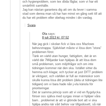
och hygienproblem, som tex döda fåglar, som vi har ett
smärtfritt samhälle.
Jag kan nästan garantera dig att om du lever i samma
stad som denna man så har han minst en gång sett till att
du har ett problem eller obehag mindre i din vardag.
Svara
Ola
says:
8 juli 2013 kl. 07:52
När jag gick i skolan fick vi lära oss Mazlows
behovstrappa. Självklart måste vi lösa dom ”stora”
problemen först.
Tänk en värld utan hunger, fattigdom, det är en
värld där 7Miljarder kan hjälpas åt att lösa dom
små problemen, som miljöfrågor och om inte
tidningen kommer när den ska. Istället sitter du
hemma och klagar, och tycker at just DITT problem
är viktigast, och världen är full av människor som
skulle kunna lösa ditt problem (dela ut tidningen lite
tidigare) om vi bara hade nån j-vla känsla för
prioriteringar.
Det är samma princip som att vi vid en flygolycka
förser oss själva med syrgas innan vi hjälper våra
barn…problemet är att vi glömde bort att vi ska
hjälpa andra när vårt behov var tillgodosett, så när