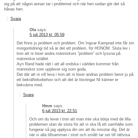
sig på att någon annan tar i problemet och när hen sedan gör det så
hånas hen.
Svara
Ola
says:
5 juli 2013 kl. 05:59
Det finns ju problem och problem. Om Ingvar Kamprad inte får sin
morgontidningi tid så är det ett problem, för HONOM. Sluta lev i
tron att ni löser andra människors ”problem” och lyssna på
människor istället.
Ayn Rand hade rätt i att all ondska i världen kommer från
människor som upplever sig som goda.
Det där att ni vill leva i tron att ni löser andras problem beror ju på
ett bekräftelsebehov och att det är lösningar NI känner er
bekväma med.
Svara
Hmm
says:
6 juli 2013 kl. 22:51
Och om du lever i tron att man inte ska börja med de lilla
problemen utan de stora för att vi ska få ett samhälle som
fungerar så jag upplysa din om att du misstar dig. Det är
när vi alla tillsamman i stort och smått tar ser till rättvisa