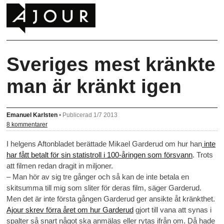
Sveriges mest kränkte
man är kränkt igen
Emanuel Karlsten
•
Publicerad 1/7 2013
8 kommentarer
I helgens Aftonbladet berättade Mikael Garderud om hur han
inte
har fått betalt för sin statistroll i 100-åringen som försvann
. Trots
att filmen redan dragit in miljoner.
– Man hör av sig tre gånger och så kan de inte betala en
skitsumma till mig som sliter för deras film, säger Garderud.
Men det är inte första gången Garderud ger ansikte åt kränkthet.
Ajour skrev förra året om hur Garderud
gjort till vana att synas i
spalter så snart något ska anmälas eller rytas ifrån om. Då hade