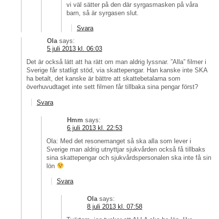
vi väl sätter på den där syrgasmasken på våra
barn, så är syrgasen slut.
Svara
Ola
says:
5 juli 2013 kl. 06:03
Det är också lätt att ha rätt om man aldrig lyssnar. ”Alla” filmer i
Sverige får statligt stöd, via skattepengar. Han kanske inte SKA
ha betalt, det kanske är bättre att skattebetalarna som
överhuvudtaget inte sett filmen får tillbaka sina pengar först?
Svara
Hmm
says:
6 juli 2013 kl. 22:53
Ola: Med det resonemanget så ska alla som lever i
Sverige man aldrig utnyttjar sjukvården också få tillbaks
sina skattepengar och sjukvårdspersonalen ska inte få sin
lön
Svara
Ola
says:
8 juli 2013 kl. 07:58