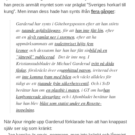
han precis anmält myntet som var präglat ”Sveriges horkarl till
kung”. Men innan dess hade han synts ifrån
flera gånger
:
Garderud har synts i Göteborgsposten efter att han störts
av
tutande asfaltsläggare
, för att
han inte fått lön
, efter
att en
skylt ramlat ner i stormen
, efter att ha
uppmärksammats att
toalettpriset höjts fem
kronor
och dessutom har han har fått sin
bild på en
”jättepöl” publicerad
. Det är inte nog. I
Kristianstadsbladet är Michael Garderud
trött på döda
fåglar
, förskräckt över en
upphittad patron
, irriterad över
att
inte komma fram med bilen
och väckt alldeles för
tidigt av ett
tjutande från säkerhetsventil
. Och i SvD
berättar han om
en plastbit i maten
, i GT om hur
han
konfronterade tågsurfare
och i Aftonbladet berättar han
hur han blev
blåst som statist under en Roxette-
inspelning
.
När Ajour ringde upp Garderud förklarade han att han knappast
själv ser sig som kränkt:
– Jag kanske är envis, noggrann, men inte kränkt och långsint,