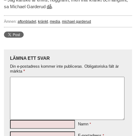
sa Michael Garderud
då
.
Ämnen:
aftonbladet
,
kränkt
,
media
,
michael garderud
LÄMNA ETT SVAR
Din e-postadress kommer inte publiceras.
Obligatoriska fält är
märkta
*
Namn
*
E-postadress
*