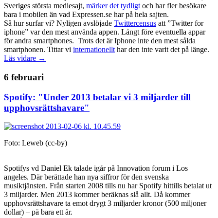
Sveriges största mediesajt,
märker det tydligt
och har fler besökare
bara i mobilen än vad Expressen.se har på hela sajten.
Så hur surfar vi? Nyligen avslöjade
Twittercensus
att ”Twitter for
iphone” var den mest använda appen. Långt före eventuella appar
för andra smartphones. Trots det är Iphone inte den mest sålda
smartphonen. Tittar vi
internationellt
har den inte varit det på länge.
Läs vidare →
6 februari
Spotify: "Under 2013 betalar vi 3 miljarder till
upphovsrättshavare"
Foto: Leweb (cc-by)
Spotifys vd Daniel Ek talade igår på Innovation forum i Los
angeles. Där berättade han nya siffror för den svenska
musiktjänsten. Från starten 2008 tills nu har Spotify hittills betalat ut
3 miljarder. Men 2013 kommer beräknas slå allt. Då kommer
upphovsrättshavare ta emot drygt 3 miljarder kronor (500 miljoner
dollar) – på bara ett år.