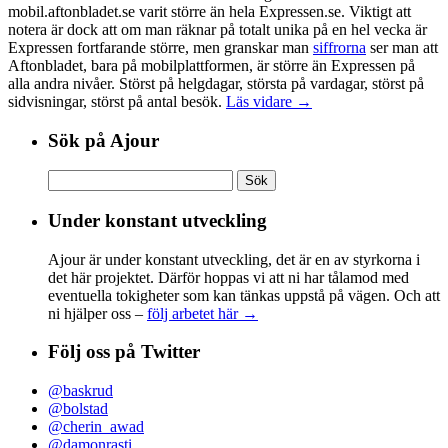
mobil.aftonbladet.se varit större än hela Expressen.se. Viktigt att
notera är dock att om man räknar på totalt unika på en hel vecka är
Expressen fortfarande större, men granskar man
siffrorna
ser man att
Aftonbladet, bara på mobilplattformen, är större än Expressen på
alla andra nivåer. Störst på helgdagar, största på vardagar, störst på
sidvisningar, störst på antal besök.
Läs vidare →
Sök på Ajour
Sök
efter:
Under konstant utveckling
Ajour är under konstant utveckling, det är en av styrkorna i
det här projektet. Därför hoppas vi att ni har tålamod med
eventuella tokigheter som kan tänkas uppstå på vägen. Och att
ni hjälper oss –
följ arbetet här →
Följ oss på Twitter
@baskrud
@bolstad
@cherin_awad
@damonrasti