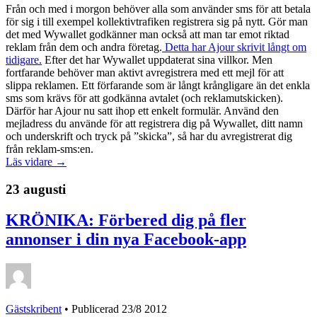
Från och med i morgon behöver alla som använder sms för att betala
för sig i till exempel kollektivtrafiken registrera sig på nytt. Gör man
det med Wywallet godkänner man också att man tar emot riktad
reklam från dem och andra företag.
Detta har Ajour skrivit långt om
tidigare.
Efter det har Wywallet uppdaterat sina villkor. Men
fortfarande behöver man aktivt avregistrera med ett mejl för att
slippa reklamen. Ett förfarande som är långt krångligare än det enkla
sms som krävs för att godkänna avtalet (och reklamutskicken).
Därför har Ajour nu satt ihop ett enkelt formulär. Använd den
mejladress du använde för att registrera dig på Wywallet, ditt namn
och underskrift och tryck på ”skicka”, så har du avregistrerat dig
från reklam-sms:en.
Läs vidare →
23 augusti
KRÖNIKA: Förbered dig på fler
annonser i din nya Facebook-app
Gästskribent
•
Publicerad 23/8 2012