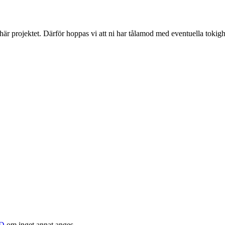
 här projektet. Därför hoppas vi att ni har tålamod med eventuella toki
D
om inget annat anges