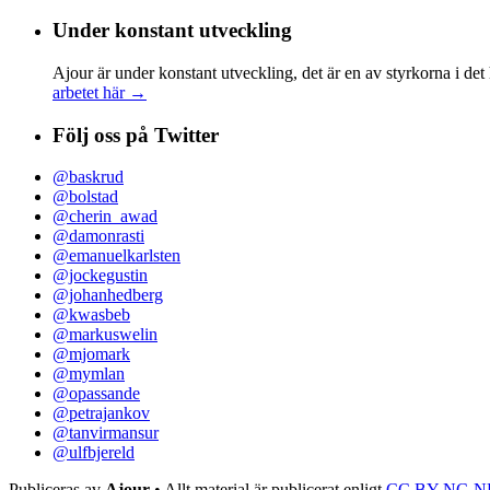
efter:
Under konstant utveckling
Ajour är under konstant utveckling, det är en av styrkorna i det
arbetet här →
Följ oss på Twitter
@baskrud
@bolstad
@cherin_awad
@damonrasti
@emanuelkarlsten
@jockegustin
@johanhedberg
@kwasbeb
@markuswelin
@mjomark
@mymlan
@opassande
@petrajankov
@tanvirmansur
@ulfbjereld
Publiceras av
Ajour
• Allt material är publicerat enligt
CC BY-NC-N