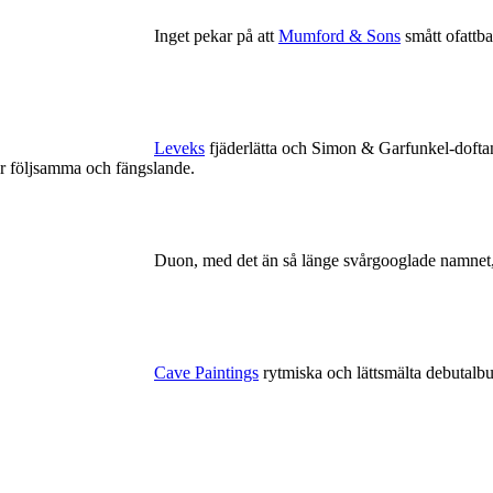
Inget pekar på att
Mumford & Sons
smått ofattba
Leveks
fjäderlätta och Simon & Garfunkel-doftan
er följsamma och fängslande.
Duon, med det än så länge svårgooglade namnet
Cave Paintings
rytmiska och lättsmälta debutalb