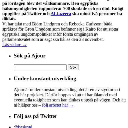
på lördagen blev det våldsammare. Den egyptiska
hälsomyndigheten rapporterar 700 skadade och en död. Enligt
uppgifter på Twitter och
Al Jazeera
ska minst två personer ha
dödats.
Vi har talat med Björn Lindgren och Rebecka Carlsson, båda
språkrör för Grön Ungdom som befinner sig i Kairo för att stötta
egyptiska ungdomspolitiker inför första omgången av
parlamentsvalet som är sagt ska hållas den 28 november.
Läs vidare →
Sök på Ajour
Sök
efter:
Under konstant utveckling
Ajour är under konstant utveckling, det är en av styrkorna i
det här projektet. Därför hoppas vi att ni har tålamod med
eventuella tokigheter som kan tänkas uppstå på vägen. Och att
ni hjälper oss –
följ arbetet här →
Följ oss på Twitter
@baskrud