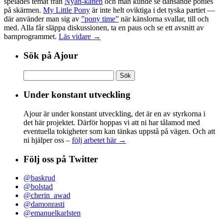
spelades temat från
Nyan-katten
och man kunde se dansande ponies
på skärmen.
My Little Pony
är inte helt oviktiga i det tyska partiet —
där använder man sig av
”pony time”
när känslorna svallar, till och
med. Alla får släppa diskussionen, ta en paus och se ett avsnitt av
barnprogrammet.
Läs vidare →
Sök på Ajour
Sök
efter:
Under konstant utveckling
Ajour är under konstant utveckling, det är en av styrkorna i
det här projektet. Därför hoppas vi att ni har tålamod med
eventuella tokigheter som kan tänkas uppstå på vägen. Och att
ni hjälper oss –
följ arbetet här →
Följ oss på Twitter
@baskrud
@bolstad
@cherin_awad
@damonrasti
@emanuelkarlsten